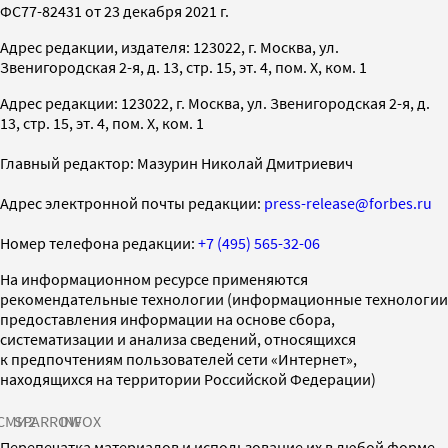
ФС77-82431 от 23 декабря 2021 г.
Адрес редакции, издателя: 123022, г. Москва, ул.
Звенигородская 2-я, д. 13, стр. 15, эт. 4, пом. X, ком. 1
Адрес редакции: 123022, г. Москва, ул. Звенигородская 2-я, д.
13, стр. 15, эт. 4, пом. X, ком. 1
Главный редактор: Мазурин Николай Дмитриевич
Адрес электронной почты редакции:
press-release@forbes.ru
Номер телефона редакции:
+7 (495) 565-32-06
На информационном ресурсе применяются
рекомендательные технологии (информационные технологии
предоставления информации на основе сбора,
систематизации и анализа сведений, относящихся
к предпочтениям пользователей сети «Интернет»,
находящихся на территории Российской Федерации)
СМИ2
SPARROW
INFOX
Перепечатка материалов и использование их в любой форме,