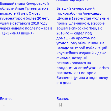
Бывший глава Кемеровской
области Аман Тулеев умер в
Бывший кемеровский
возрасте 79 лет. Он был
горнорабочий Александр
губернатором более 20 лет,
Щукин в 1990-е стал угольным
ушел в отставку в 2018 году
промышленником, в 2000-е
через неделю после пожара в
вошел в список Forbes, а с
ТЦ «Зимняя вишня»
2016-го — сидел под
домашним арестом по
уголовному обвинению. На
Западе он герой публикаций
крупнейших изданий и даже
фильма, который
рекламировался на
лондонских автобусах. Forbes
рассказывает историю
бизнеса Щукина и подоплеку
его дела
Бизнес
Бизнес