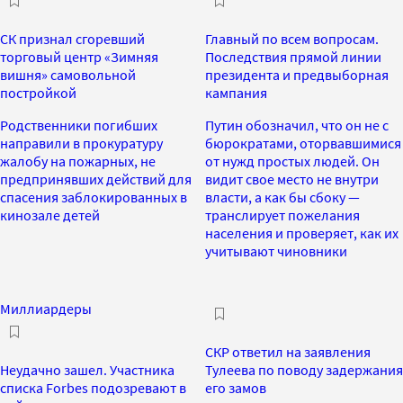
СК признал сгоревший
Главный по всем вопросам.
торговый центр «Зимняя
Последствия прямой линии
вишня» самовольной
президента и предвыборная
постройкой
кампания
Родственники погибших
Путин обозначил, что он не с
направили в прокуратуру
бюрократами, оторвавшимися
жалобу на пожарных, не
от нужд простых людей. Он
предпринявших действий для
видит свое место не внутри
спасения заблокированных в
власти, а как бы сбоку —
кинозале детей
транслирует пожелания
населения и проверяет, как их
учитывают чиновники
Миллиардеры
СКР ответил на заявления
Неудачно зашел. Участника
Тулеева по поводу задержания
списка Forbes подозревают в
его замов