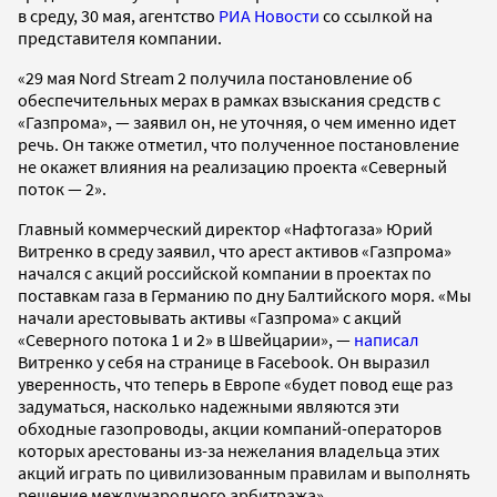
в среду, 30 мая, агентство
РИА Новости
со ссылкой на
представителя компании.
«29 мая Nord Stream 2 получила постановление об
обеспечительных мерах в рамках взыскания средств с
«Газпрома», — заявил он, не уточняя, о чем именно идет
речь. Он также отметил, что полученное постановление
не окажет влияния на реализацию проекта «Северный
поток — 2».
Главный коммерческий директор «Нафтогаза» Юрий
Витренко в среду заявил, что арест активов «Газпрома»
начался с акций российской компании в проектах по
поставкам газа в Германию по дну Балтийского моря. «Мы
начали арестовывать активы «Газпрома» с акций
«Северного потока 1 и 2» в Швейцарии», —
написал
Витренко у себя на странице в Facebook. Он выразил
уверенность, что теперь в Европе «будет повод еще раз
задуматься, насколько надежными являются эти
обходные газопроводы, акции компаний-операторов
которых арестованы из-за нежелания владельца этих
акций играть по цивилизованным правилам и выполнять
решение международного арбитража».