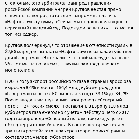
Стокгольмского арбитража. Зампред правления
российской компании Андрей Круглов не стал прямо
отвечать на вопрос, готов ли «Газпром» выплатить
«Нафтогазу» эту сумму. «Сейчас мы подали апелляцию в
верховный шведский суд. Подождем решения», — отметил
топ-менеджер.
Круглов подчеркнул, что отражение в отчетности суммы в
$2,56 млрд для выплаты «Нафтогазу» не означает убытков
для «Газпрома». «Это значит, что прибыль будет меньше.
Убыток мы не покажем», — заявил зампред газового
монополиста.
В 2017 году экспорт российского газа в страны Евросоюза
вырос на 8,4% и достиг 194,4 млрд кубометров, доля
«Газпрома» на рынке ЕС выросла за год с 33,1% до 34,7%.
После ввода в эксплуатацию газопровода «Северный
поток — 2» Россия сможет поставлять в Европу 110 млрд
кубометров газа ежегодно с учетом действующего с 2012
года газопровода «Северный поток», также идущего в
обход территорий Украины. В настоящее время объем
транзита российского газа через территорию Украины
составляет 94 млрд кубометров.