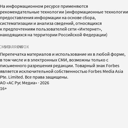
На информационном ресурсе применяются
рекомендательные технологии (информационные технологии
предоставления информации на основе сбора,
систематизации и анализа сведений, относящихся
к предпочтениям пользователей сети «Интернет»,
находящихся на территории Российской Федерации)
СМИ2
SPARROW
INFOX
Перепечатка материалов и использование их в любой форме,
в том числе и в электронных СМИ, возможны только с
письменного разрешения редакции. Товарный знак Forbes
является исключительной собственностью Forbes Media Asia
Pte. Limited. Все права защищены.
AO «АС Рус Медиа»
·
2026
16+