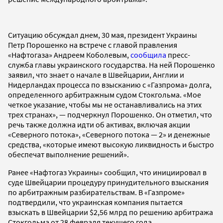
Ситуацию обсуждал днем, 30 мая, президент Украины
Петр Порошенко на встрече с главой правления
«Нафтогаза» Андреем Коболевым,
сообщила
пресс-
служба главы украинского государства. На ней Порошенко
заявил, что знает о начале в Швейцарии, Англии и
Нидерландах процесса по взысканию с «Газпрома» долга,
определенного арбитражным судом Стокгольма. «Мое
четкое указание, чтобы мы не останавливались на этих
трех странах», — подчеркнул Порошенко. Он отметил, что
речь также должна идти об активах, включая акции
«Северного потока», «Северного потока — 2» и денежные
средства, «которые имеют высокую ликвидность и быстро
обеспечат выполнение решений».
Ранее «Нафтогаз Украины» сообщил, что инициировал в
суде Швейцарии процедуру принудительного взыскания
по арбитражным разбирательствам. В «Газпроме»
подтвердили, что украинская компания пытается
взыскать в Швейцарии $2,56 млрд по решению арбитража
Стокгольма от 28 февраля текущего года.