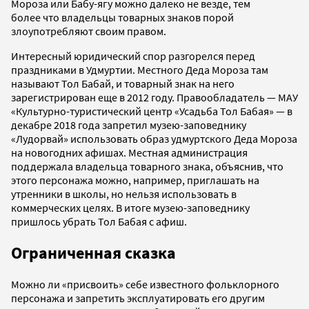
Мороза или Бабу-ягу можно далеко не везде, тем
более что владельцы товарных знаков порой
злоупотребляют своим правом.
Интересный юридический спор разгорелся перед
праздниками в Удмуртии. Местного Деда Мороза там
называют Тол Бабай, и товарный знак на него
зарегистрирован еще в 2012 году. Правообладатель — МАУ
«Культурно-туристический центр «Усадьба Тол Бабая» — в
декабре 2018 года запретил музею-заповеднику
«Лудорвай» использовать образ удмуртского Деда Мороза
на новогодних афишах. Местная администрация
поддержала владельца товарного знака, объяснив, что
этого персонажа можно, например, приглашать на
утренники в школы, но нельзя использовать в
коммерческих целях. В итоге музею-заповеднику
пришлось убрать Тол Бабая с афиш.
Ограниченная сказка
Можно ли «присвоить» себе известного фольклорного
персонажа и запретить эксплуатировать его другим