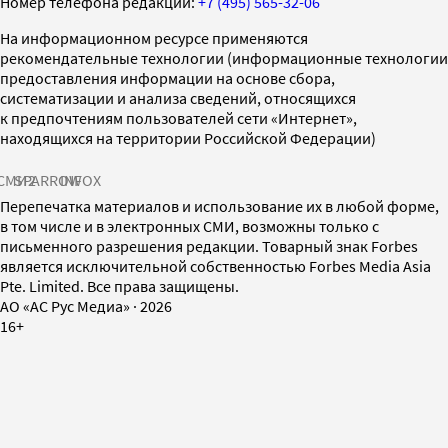
Номер телефона редакции:
+7 (495) 565-32-06
На информационном ресурсе применяются
рекомендательные технологии (информационные технологии
предоставления информации на основе сбора,
систематизации и анализа сведений, относящихся
к предпочтениям пользователей сети «Интернет»,
находящихся на территории Российской Федерации)
СМИ2
SPARROW
INFOX
Перепечатка материалов и использование их в любой форме,
в том числе и в электронных СМИ, возможны только с
письменного разрешения редакции. Товарный знак Forbes
является исключительной собственностью Forbes Media Asia
Pte. Limited. Все права защищены.
AO «АС Рус Медиа»
·
2026
16+