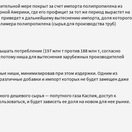
ачительной мере покрыт за счет импорта полипропилена из
верной Америки, где его профицит за тот же период вырастет на
ма» приведет к дальнейшему вытеснению импорта, доля которого
ополимера полипропилена (сырья для производства труб)
вышать потребление (197 млн т против 188 млн т, согласно
), а потому ниша для вытеснения зарубежных производителей
чные ниши, минимизировав при этом издержки. Одним из
 различные добавки и импорт которых не будет замещен даже
ого дешевого сырья — попутного газа Каспия, доступ к
ьзоваться, и будет зависеть ее доля на новом для нее рынке.