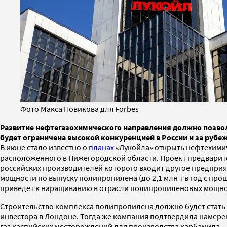
Фото Макса Новикова для Forbes
Развитие нефтегазохимического направления должно позвол
будет ограничена высокой конкуренцией в России и за рубе
В июне стало известно о
планах
«Лукойла» открыть нефтехимич
расположенного в Нижегородской области. Проект предварит
российских производителей которого входит другое предприя
мощности по выпуску полипропилена (до 2,1 млн т в год с прош
приведет к наращиванию в отрасли полипропиленовых мощносте
Строительство комплекса полипропилена должно будет стать
инвестора в Лондоне. Тогда же компания подтвердила намере
газ каспийских месторождений для производства карбамида —