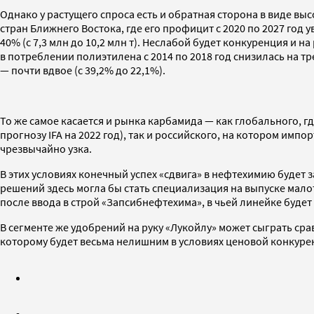
Однако у растущего спроса есть и обратная сторона в виде в
стран Ближнего Востока, где его профицит с 2020 по 2027 год у
40% (с 7,3 млн до 10,2 млн т). Неслабой будет конкуренция и
в потреблении полиэтилена с 2014 по 2018 год снизилась на тр
— почти вдвое (с 39,2% до 22,1%).
То же самое касается и рынка карбамида — как глобального, гд
прогнозу IFA на 2022 год), так и российского, на котором имп
чрезвычайно узка.
В этих условиях конечный успех «сдвига» в нефтехимию будет
решений здесь могла бы стать специализация на выпуске мал
после ввода в строй «Запсибнефтехима», в чьей линейке буде
В сегменте же удобрений на руку «Лукойлу» может сыграть сра
которому будет весьма нелишним в условиях ценовой конкуренц