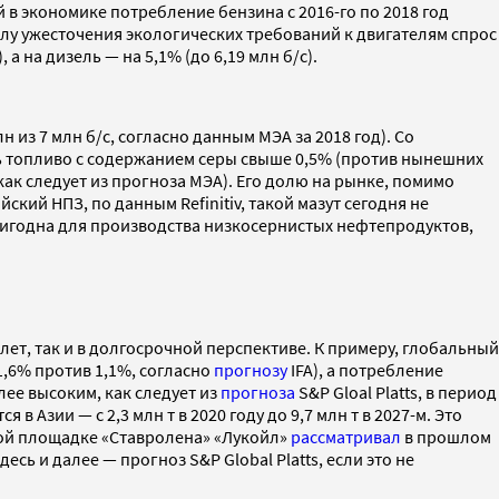
 в экономике потребление бензина с 2016-го по 2018 год
в силу ужесточения экологических требований к двигателям спрос
а на дизель — на 5,1% (до 6,19 млн б/с).
 из 7 млн б/с, согласно данным МЭА за 2018 год). Со
ь топливо с содержанием серы свыше 0,5% (против нынешних
, как следует из прогноза МЭА). Его долю на рынке, помимо
ский НПЗ, по данным Refinitiv, такой мазут сегодня не
игодна для производства низкосернистых нефтепродуктов,
ет, так и в долгосрочной перспективе. К примеру, глобальный
1,6% против 1,1%, согласно
прогнозу
IFA), а потребление
лее высоким, как следует из
прогноза
S&P Gloal Platts, в период
Азии — с 2,3 млн т в 2020 году до 9,7 млн т в 2027-м. Это
кой площадке «Ставролена» «Лукойл»
рассматривал
в прошлом
десь и далее — прогноз S&P Global Platts, если это не