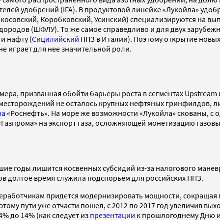
лей удобрений (IFA). В продуктовой линейке «Лукойла» удобр
косовский, Коробковский, Усинский) специализируются на вы
дородов (ШФЛУ). То же самое справедливо и для двух зарубеж
и нафту (
Сицилийский
НПЗ в Италии). Поэтому открытие новы
е играет для нее значительной роли.
ра, призванная обойти барьеры роста в сегментах Upstream и
 месторождений не осталось крупных нефтяных гринфилдов, л
ла
«Роснефть». На море же возможности «Лукойла» скованы, с о
 «Газпрома» на экспорт газа, осложняющей монетизацию газов
йшие годы лишится косвенных субсидий из-за налогового мане
ов долгое время служила подспорьем для российских НПЗ.
еработчикам придется модернизировать мощности, сокращая п
тому пути уже отчасти пошел, с 2012 по 2017 год увеличив вых
4% до 14% (как следует из
презентации
к прошлогоднему Дню ин