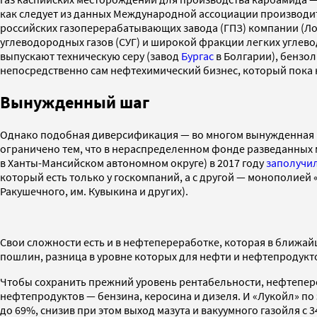
как следует из данных Международной ассоциации производите
российских газоперерабатывающих завода (ГПЗ) компании (Ло
углеводородных газов (СУГ) и широкой фракции легких углево
выпускают техническую серу (завод
Бургас
в Болгарии), бензол 
непосредственно сам нефтехимический бизнес, который пока н
Вынужденный шаг
Однако подобная диверсификация — во многом вынужденная ме
ограничено тем, что в нераспределенном фонде разведанных
в Ханты-Мансийском автономном округе) в 2017 году
заполучи
который есть только у госкомпаний, а с другой — монополией
Ракушечного, им. Кувыкина и других).
Свои сложности есть и в нефтепереработке, которая в ближа
пошлин, разница в уровне которых для нефти и нефтепродукт
Чтобы сохранить прежний уровень рентабельности, нефтепер
нефтепродуктов — бензина, керосина и дизеля. И «Лукойл» по э
до 69%, снизив при этом выход мазута и вакуумного газойля с 3