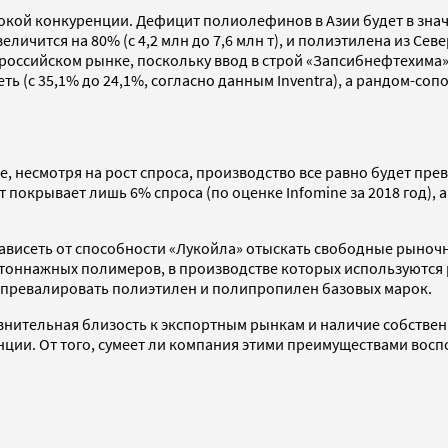
ысокой конкуренции. Дефицит полиолефинов в Азии будет в зн
величится на 80% (с 4,2 млн до 7,6 млн т), и полиэтилена из Се
 на российском рынке, поскольку ввод в строй «Запсибнефтехи
еть (с 35,1% до 24,1%, согласно данным Inventra), а рандом-с
е, несмотря на рост спроса, производство все равно будет пре
орт покрывает лишь 6% спроса (по оценке Infomine за 2018 год
 зависеть от способности «Лукойла» отыскать свободные рыно
отоннажных полимеров, в производстве которых используются
т превалировать полиэтилен и полипропилен базовых марок.
внительная близость к экспортным рынкам и наличие собственн
ии. От того, сумеет ли компания этими преимуществами воспол