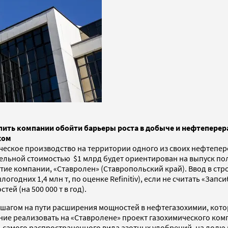
ить компании обойти барьеры роста в добыче и нефтеперера
жом
еское производство на территории одного из своих нефтепер
ельной стоимостью $1 млрд будет ориентирован на выпуск по
тие компании, «Ставролен» (Ставропольский край). Ввод в ст
логодних 1,4 млн т, по оценке Refinitiv), если не считать «За
й (на 500 000 т в год).
 шагом на пути расширения мощностей в нефтегазохимии, кот
ние реализовать на «Ставролене» проект газохимического ком
 самого распространенного вида азотных удобрений, на долю 