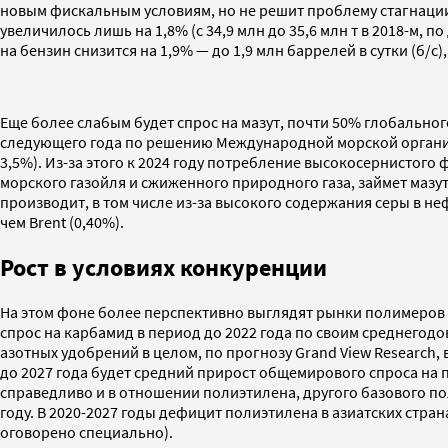
новым фискальным условиям, но не решит проблему стагнации с
увеличилось лишь на 1,8% (с 34,9 млн до 35,6 млн т в 2018-м, 
на бензин снизится на 1,9% — до 1,9 млн баррелей в сутки (б/с)
Еще более слабым будет спрос на мазут, почти 50% глобального
следующего года по решению Международной морской организ
3,5%). Из-за этого к 2024 году потребление высокосернистого ф
морского газойля и сжиженного природного газа, займет мазут с
производит, в том числе из-за высокого содержания серы в неф
чем Brent (0,40%).
Рост в условиях конкуренции
На этом фоне более перспективно выглядят рынки полимеров и
спрос на карбамид в период до 2022 года по своим среднегодо
азотных удобрений в целом, по прогнозу Grand View Research, 
до 2027 года будет средний прирост общемирового спроса на по
справедливо и в отношении полиэтилена, другого базового п
году. В 2020-2027 годы дефицит полиэтилена в азиатских странах
оговорено специально).