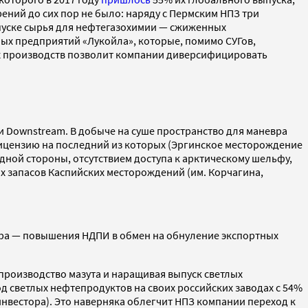
ений до сих пор не было: наряду с Пермским НПЗ три
пуске сырья для нефтегазохимии — сжиженных
ных предприятий «Лукойла», которые, помимо СУГов,
х производств позволит компании диверсифицировать
 Downstream. В добыче на суше пространство для маневра
ицензию на последний из которых (Эргинское месторождение
дной стороны, отсутствием доступа к арктическому шельфу,
ых запасов Каспийских месторождений (им. Корчагина,
вра — повышения НДПИ в обмен на обнуление экспортных
роизводство мазута и наращивая выпуск светлых
од светлых нефтепродуктов на своих российских заводах с 54%
вестора). Это наверняка облегчит НПЗ компании переход к