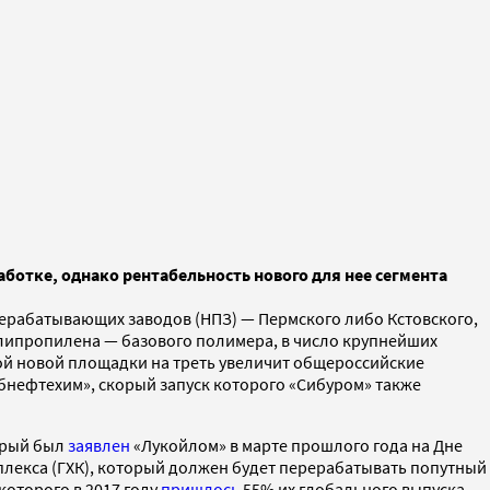
ботке, однако рентабельность нового для нее сегмента
ерабатывающих заводов (НПЗ) — Пермского либо Кстовского,
липропилена — базового полимера, в число крупнейших
рой новой площадки на треть увеличит общероссийские
псибнефтехим», скорый запуск которого «Сибуром» также
орый был
заявлен
«Лукойлом» в марте прошлого года на Дне
плекса (ГХК), который должен будет перерабатывать попутный
которого в 2017 году
пришлось
55% их глобального выпуска,