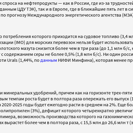
проса на нефтепродукты — как в России, где из-за трудностей
по данным ЦДУ ТЭК), так и в Европе, где в ближайшие пять лет 
, по прогнозу Международного энергетического агентства (МЭА), 
 потребления которого приходится на судовое топливо (3,4 млн
ации (IMO) для морских перевозок нельзя будет использоват
лотского мазута снизится более чем в три раза (до 1,1 млн б/с
 содержанием серы не более 0,5% (1,8 млн б/с). Ни один россий
ти Urals (1,44%, по
данным
НИФИ Минфина), которая менее пр
 минеральных удобрений, причем как на горизонте трех-пяти л
вым темпам роста будет в полтора раза опережать его выпуск (
в 2020-2025 годы будет ежегодно расти в среднем на 2%. Еще бо
липропилен (3%), дефицит которого четырехкратно увеличится в 
олимера, возможность производства которого на газохимичес
 вырастет более чем в полтора раза, с 15,5 млн до 26,6 млн т (з