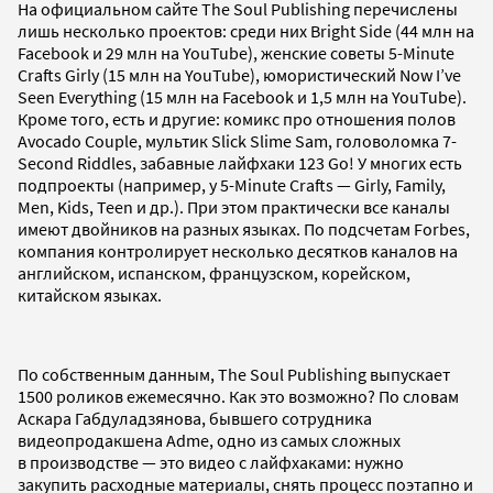
На официальном сайте The Soul Publishing перечислены
лишь несколько проектов: среди них Bright Side (44 млн на
Facebook и 29 млн на YouTube), женские советы 5-Minute
Crafts Girly (15 млн на YouTube), юмористический Now I’ve
Seen Everything (15 млн на Facebook и 1,5 млн на YouTube).
Кроме того, есть и другие: комикс про отношения полов
Avocado Couple, мультик Slick Slime Sam, головоломка 7-
Second Riddles, забавные лайфхаки 123 Go! У многих есть
подпроекты (например, у 5-Minute Crafts — Girly, Family,
Men, Kids, Teen и др.). При этом практически все каналы
имеют двойников на разных языках. По подсчетам Forbes,
компания контролирует несколько десятков каналов на
английском, испанском, французском, корейском,
китайском языках.
По собственным данным, The Soul Publishing выпускает
1500 роликов ежемесячно. Как это возможно? По словам
Аскара Габдуладзянова, бывшего сотрудника
видеопродакшена Adme, одно из самых сложных
в производстве — это видео с лайфхаками: нужно
закупить расходные материалы, снять процесс поэтапно и