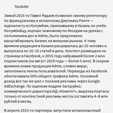
Youtube
Зимой 2015-го Павел Радаев позвонил своему репетитору
по французскому и испанскому Джулиану Ринте —
журналисту из Колумбии, приехавшему в Казань по учебе.
Колумбийцу, хорошо знакомому по беседам на уроках с
положением дел в Adme, было предложено
масштабировать бизнес на внешних рынках. К тому
времени редакция в Казани расширилась до 25 человек и
выпускала по 10–15 статей в день. Контент размещали на
странице в Facebook, к 2015 году набравшей более 2 млн
подписчиков (на август 2019 года — более 5 млн). В скором
времени новая продукция Adme, словно вирус,
заполонила ленты пользователей. Переходы из Facebook
обеспечивали 50% общего трафика Adme. Основной
доход все так же шел с показов рекламы через Google
AdExchange. По оценкам Андрея Загоруйко,
коммерческого директора ИД «Комитет», выручка портала
только от контекстной рекламы могла составлять 4–8 млн
рублей в месяц.
В апреле 2015-го партнеры запустили испаноязычный