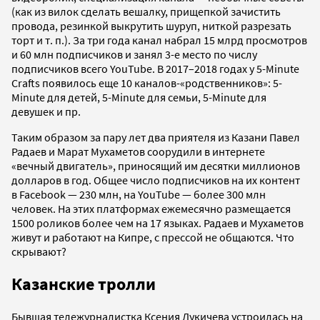
(как из вилок сделать вешалку, прищепкой зачистить
провода, резинкой выкрутить шуруп, ниткой разрезать
торт и т. п.). За три года канал набрал 15 млрд просмотров
и 60 млн подписчиков и занял 3-е место по числу
подписчиков всего YouTube. В 2017–2018 годах у 5-Minute
Crafts появилось еще 10 каналов-«родственников»: 5-
Minute для детей, 5-Minute для семьи, 5-Minute для
девушек и пр.
Таким образом за пару лет два приятеля из Казани Павел
Радаев и Марат Мухаметов соорудили в интернете
«вечный двигатель», приносящий им десятки миллионов
долларов в год. Общее число подписчиков на их контент
в Facebook — 230 млн, на YouTube — более 300 млн
человек. На этих платформах ежемесячно размещается
1500 роликов более чем на 17 языках. Радаев и Мухаметов
живут и работают на Кипре, с прессой не общаются. Что
скрывают?
Казанские тролли
Бывшая тележурналистка Ксения Лукичева устроилась на