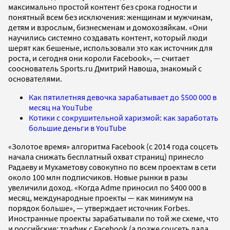
максимально простой контент без срока годности и
понятный всем без исключения: женщинам и мужчинам,
детям и взрослым, бизнесменам и домохозяйкам. «Они
научились системно создавать контент, который люди
шерят как бешеные, использовали это как источник для
роста, и сегодня они короли Facebook», — считает
сооснователь Sports.ru Дмитрий Навоша, знакомый с
основателями.
Как пятилетняя девочка зарабатывает до $500 000 в
месяц на YouTube
Котики с сокрушительной харизмой: как заработать
большие деньги в YouTube
«Золотое время» алгоритма Facebook (с 2014 года соцсеть
начала снижать бесплатный охват страниц) принесло
Радаеву и Мухаметову совокупно по всем проектам в сети
около 100 млн подписчиков. Новые рынки в разы
увеличили доход. «Когда Adme приносил по $400 000 в
месяц, международные проекты — как минимум на
порядок больше», — утверждает источник Forbes.
Иностранные проекты зарабатывали по той же схеме, что
и российские: трафик с Facebook (а позже соцсеть дала