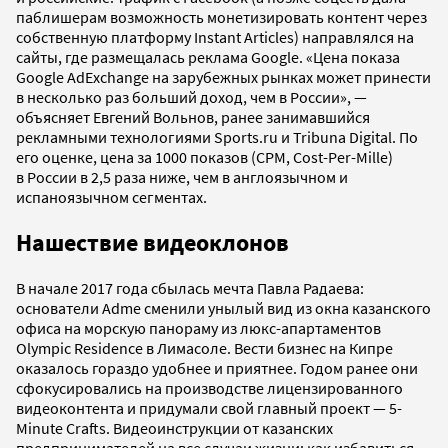
паблишерам возможность монетизировать контент через
собственную платформу Instant Articles) направлялся на
сайты, где размещалась реклама Google. «Цена показа
Google AdExchange на зарубежных рынках может принести
в несколько раз больший доход, чем в России», —
объясняет Евгений Вольнов, ранее занимавшийся
рекламными технологиями Sports.ru и Tribuna Digital. По
его оценке, цена за 1000 показов (CPM, Cost-Per-Mille)
в России в 2,5 раза ниже, чем в англоязычном и
испаноязычном сегментах.
Нашествие видеоклонов
В начале 2017 года сбылась мечта Павла Радаева:
основатели Adme сменили унылый вид из окна казанского
офиса на морскую панораму из люкс-апартаментов
Olympic Residence в Лимасоле. Вести бизнес на Кипре
оказалось гораздо удобнее и приятнее. Годом ранее они
сфокусировались на производстве лицензированного
видеоконтента и придумали свой главный проект — 5-
Minute Crafts. Видеоинструкции от казанских