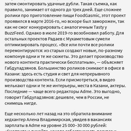
затем смонтировать удачные дубли. Такая съемка, как
правило, занимает от одного до трех дней. Еще сложнее
ролики про приготовление пищи FoodGasmic, этот проект
проявился в марте 2016-го, но вскоре был заморожен, так
как не смог конкурировать с аналогичным Tasty у
BuzzFeed. Однако в июле 2019-го возобновил работу. Для
остальных проектов Радаев с Мухаметовым сумели
оптимизировать процесс. «Все или почти все ролики
перемонтируются: из старых создают новые, по-разному
компонуя одни и те же сюжеты. Это делает производство
нового контента практически бесплатным», — объясняет
Габдуладзянов. Большинство роликов снимают в офисе в
Казани: здесь есть студия и свет для непрерывного
производства контента. Если присмотреться, в видео
мелькают одни и те же интерьеры, места в Казани, актеры.
Последние — чаще всего редакторы Adme. Это выгодно,
говорит Габдуладзянов: дешевле, чем в России, не
снимешь нигде.
Еще несколько лет назад на это обратила внимание
хедхантер Алена Владимирская, увидев в вакансиях
зарплаты в Adme на уровне 25 000–30 000 рублей: