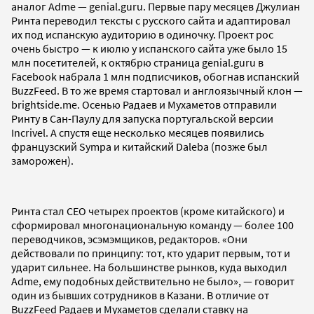
аналог Adme — genial.guru. Первые пару месяцев Джулиан
Ринта переводил тексты с русского сайта и адаптировал
их под испанскую аудиторию в одиночку. Проект рос
очень быстро — к июлю у испанского сайта уже было 15
млн посетителей, к октябрю страница genial.guru в
Facebook набрала 1 млн подписчиков, обогнав испанский
BuzzFeed. В то же время стартовал и англоязычный клон —
brightside.me. Осенью Радаев и Мухаметов отправили
Ринту в Сан-Паулу для запуска португальской версии
Incrivel. А спустя еще несколько месяцев появились
французский Sympa и китайский Daleba (позже был
заморожен).
Ринта стал CEO четырех проектов (кроме китайского) и
сформировал многонациональную команду — более 100
переводчиков, эсэмэмщиков, редакторов. «Они
действовали по принципу: тот, кто ударит первым, тот и
ударит сильнее. На большинстве рынков, куда выходил
Adme, ему подобных действительно не было», — говорит
один из бывших сотрудников в Казани. В отличие от
BuzzFeed Радаев и Мухаметов сделали ставку на