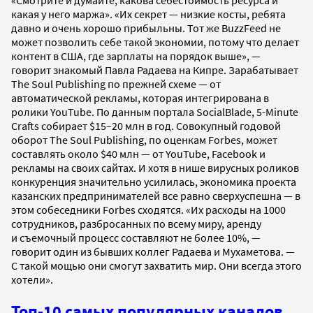
«Смотрите и думайте, какова себестоимость ресурса и
какая у него маржа». «Их секрет — низкие косты, ребята
давно и очень хорошо прибыльны. Тот же BuzzFeed не
может позволить себе такой экономии, потому что делает
контент в США, где зарплаты на порядок выше», —
говорит знакомый Павла Радаева на Кипре. Зарабатывает
The Soul Publishing по прежней схеме — от
автоматической рекламы, которая интегрирована в
ролики YouTube. По данным портала SocialBlade, 5-Minute
Crafts собирает $15–20 млн в год. Совокупный годовой
оборот The Soul Publishing, по оценкам Forbes, может
составлять около $40 млн — от YouTube, Facebook и
рекламы на своих сайтах. И хотя в нише вирусных роликов
конкуренция значительно усилилась, экономика проекта
казанских предпринимателей все равно сверхуспешна — в
этом собеседники Forbes сходятся. «Их расходы на 1000
сотрудников, разбросанных по всему миру, аренду
и съемочный процесс составляют не более 10%, —
говорит один из бывших коллег Радаева и Мухаметова. —
С такой мощью они смогут захватить мир. Они всегда этого
хотели».
Топ-10 самых популярных каналов