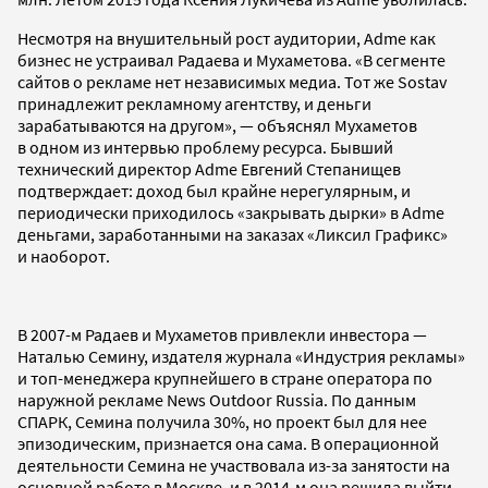
Несмотря на внушительный рост аудитории, Adme как
бизнес не устраивал Радаева и Мухаметова. «В сегменте
сайтов о рекламе нет независимых медиа. Тот же Sostav
принадлежит рекламному агентству, и деньги
зарабатываются на другом», — объяснял Мухаметов
в одном из интервью проблему ресурса. Бывший
технический директор Adme Евгений Степанищев
подтверждает: доход был крайне нерегулярным, и
периодически приходилось «закрывать дырки» в Adme
деньгами, заработанными на заказах «Ликсил Графикс»
и наоборот.
В 2007-м Радаев и Мухаметов привлекли инвестора —
Наталью Семину, издателя журнала «Индустрия рекламы»
и топ-менеджера крупнейшего в стране оператора по
наружной рекламе News Outdoor Russia. По данным
СПАРК, Семина получила 30%, но проект был для нее
эпизодическим, признается она сама. В операционной
деятельности Семина не участвовала из-за занятости на
основной работе в Москве, и в 2014-м она решила выйти