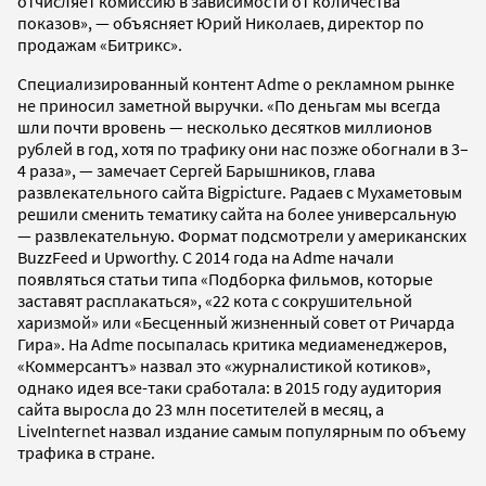
отчисляет комиссию в зависимости от количества
показов», — объясняет Юрий Николаев, директор по
продажам «Битрикс».
Специализированный контент Adme о рекламном рынке
не приносил заметной выручки. «По деньгам мы всегда
шли почти вровень — несколько десятков миллионов
рублей в год, хотя по трафику они нас позже обогнали в 3–
4 раза», — замечает Сергей Барышников, глава
развлекательного сайта Bigpicture. Радаев с Мухаметовым
решили сменить тематику сайта на более универсальную
— развлекательную. Формат подсмотрели у американских
BuzzFeed и Upworthy. С 2014 года на Adme начали
появляться статьи типа «Подборка фильмов, которые
заставят расплакаться», «22 кота с сокрушительной
харизмой» или «Бесценный жизненный совет от Ричарда
Гира». На Adme посыпалась критика медиаменеджеров,
«Коммерсантъ» назвал это «журналистикой котиков»,
однако идея все-таки сработала: в 2015 году аудитория
сайта выросла до 23 млн посетителей в месяц, а
LiveInternet назвал издание самым популярным по объему
трафика в стране.