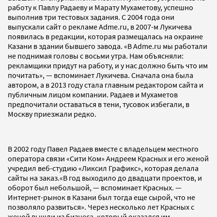
работу к Павлу Радаеву и Марату Мухаметову, успешно
выполнив три тестовых задания. С 2004 года они
выпускали сайт о рекламе Adme.ru, в 2007-м Лукичева
появилась в редакции, которая размещалась на окраине
Казани в здании бывшего завода. «В Adme.ru мы работали
не поднимая головы с восьми утра. Нам объясняли:
рекламщики придут на работу, и у нас должно быть что им
почитать», — вспоминает Лукичева. Сначала она была
автором, а в 2013 году стала главным редактором сайта и
публичным лицом компании. Радаев и Мухаметов
предпочитали оставаться в тени, тусовок избегали, в
Москву приезжали редко.
В 2002 году Павел Радаев вместе с владельцем местного
оператора связи «Сити Ком» Андреем Красных и его женой
учредил веб-студию «Ликсил Графикс», которая делала
сайты на заказ.«В год выходило до двадцати проектов, и
оборот был небольшой, — вспоминает Красных. —
Интернет-рынок в Казани был тогда еще сырой, что не
позволяло развиться». Через несколько лет Красных с
женой вышли из бизнеса, который оказался им