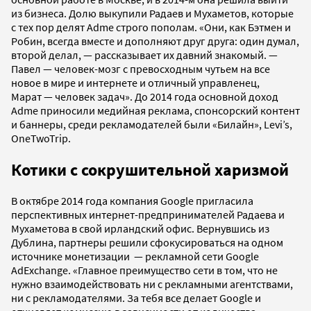
из бизнеса. Долю выкупили Радаев и Мухаметов, которые
с тех пор делят Adme строго пополам. «Они, как Бэтмен и
Робин, всегда вместе и дополняют друг друга: один думал,
второй делал, — рассказывает их давний знакомый. —
Павел — человек-мозг с превосходным чутьем на все
новое в мире и интернете и отличный управленец,
Марат — человек задач». До 2014 года основной доход
Adme приносили медийная реклама, спонсорский контент
и баннеры, среди рекламодателей были «Билайн», Levi’s,
OneTwoTrip.
Котики с сокрушительной харизмой
В октябре 2014 года компания Google пригласила
перспективных интернет-предпринимателей Радаева и
Мухаметова в свой ирландский офис. Вернувшись из
Дублина, партнеры решили сфокусироваться на одном
источнике монетизации — рекламной сети Google
AdExchange. «Главное преимущество сети в том, что не
нужно взаимодействовать ни с рекламными агентствами,
ни с рекламодателями. За тебя все делает Google и