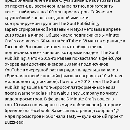
предпринимателей на все случаи жизни: как избавиться
от перхоти, вывести чернильное пятно, приготовить
кекс — набирают по 100 млн просмотров. Сейчас это
крупнейший канал в созданной ими сети,
контролируемой группой The Soul Publishing,
зарегистрированной Радаевым и Мухаметовым в апреле
2018 года на Кипре. Общее число подписчиков 5-Minute
Crafts составляет 60 млн на YouTube и 68 млн на странице в
Facebook. Это лишь пятая часть от общего числа
подписчиков всех каналов, которыми владеет The Soul
Publishing. Летом 2019-го Радаев похвастался в фейсбуке
очередным достижением: за 300 млн подписчиков
YouTube в очередной раз наградил владельца каналов
«Бриллиантовой кнопкой» (высшая награда за 10 и более
миллионов подписчиков). По итогам 2018 года The Soul
Publishing вошла в топ-5кросс-платформенных медиа
после WarnerMedia и The Walt Disney Company по числу
видеопросмотров. В феврале 5-Minute Crafts вошел в
топ-10 самых популярных в мире паблишеров (авторов и
брендов) на Facebook. За месяц их страница собрала 1,2
млрд просмотров и обогнала Tasty — кулинарный проект
BuzzFeed.