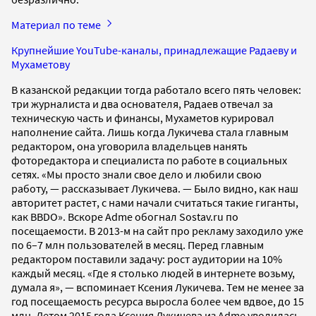
Материал по теме
Крупнейшие YouTube-каналы, принадлежащие Радаеву и
Мухаметову
В казанской редакции тогда работало всего пять человек:
три журналиста и два основателя, Радаев отвечал за
техническую часть и финансы, Мухаметов курировал
наполнение сайта. Лишь когда Лукичева стала главным
редактором, она уговорила владельцев нанять
фоторедактора и специалиста по работе в социальных
сетях. «Мы просто знали свое дело и любили свою
работу, — рассказывает Лукичева. — Было видно, как наш
авторитет растет, с нами начали считаться такие гиганты,
как BBDO». Вскоре Adme обогнал Sostav.ru по
посещаемости. В 2013-м на сайт про рекламу заходило уже
по 6–7 млн пользователей в месяц. Перед главным
редактором поставили задачу: рост аудитории на 10%
каждый месяц. «Где я столько людей в интернете возьму,
думала я», — вспоминает Ксения Лукичева. Тем не менее за
год посещаемость ресурса выросла более чем вдвое, до 15
млн. Летом 2015 года Ксения Лукичева из Adme уволилась.