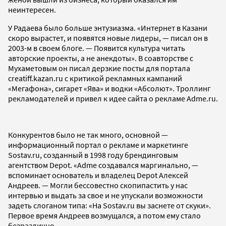
неинтересен.
У Радаева было больше энтузиазма. «Интернет в Казани
скоро вырастет, и появятся новые лидеры, — писал он в
2003-м в своем блоге. — Появится культура читать
авторские проекты, а не анекдоты». В соавторстве с
Мухаметовым он писал дерзкие посты для портала
creatiff.kazan.ru с критикой рекламных кампаний
«Мегафона», сигарет «Ява» и водки «Абсолют». Троллинг
рекламодателей и привел к идее сайта о рекламе Adme.ru.
Конкурентов было не так много, основной —
информационный портал о рекламе и маркетинге
Sostav.ru, созданный в 1998 году брендинговым
агентством Depot. «Adme создавался маргинально, —
вспоминает основатель и владелец Depot Алексей
Андреев. — Могли бессовестно скопипастить у нас
интервью и выдать за свое и не упускали возможности
задеть слоганом типа: «На Sostav.ru вы заснете от скуки».
Первое время Андреев возмущался, а потом ему стало
безразлично.