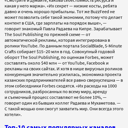
«Смотрите и думайте, какова себестоимость ресурса и
какая у него маржа». «Их секрет — низкие косты, ребята
давно и очень хорошо прибыльны. Тот же BuzzFeed не
может позволить себе такой экономии, потому что делает
контент в США, где зарплаты на порядок выше», —
говорит знакомый Павла Радаева на Кипре. Зарабатывает
The Soul Publishing по прежней схеме — от
автоматической рекламы, которая интегрирована в
ролики YouTube. По данным портала SocialBlade, 5-Minute
Crafts собирает $15–20 млн в год. Совокупный годовой
оборот The Soul Publishing, по оценкам Forbes, может
составлять около $40 млн — от YouTube, Facebook и
рекламы на своих сайтах. И хотя в нише вирусных роликов
конкуренция значительно усилилась, экономика проекта
казанских предпринимателей все равно сверхуспешна — в
этом собеседники Forbes сходятся. «Их расходы на 1000
сотрудников, разбросанных по всему миру, аренду
и съемочный процесс составляют не более 10%, —
говорит один из бывших коллег Радаева и Мухаметова. —
С такой мощью они смогут захватить мир. Они всегда этого
хотели».
Топ-10 самых популярных каналов