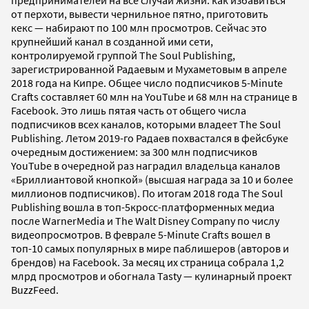
предпринимателей на все случаи жизни: как избавиться
от перхоти, вывести чернильное пятно, приготовить
кекс — набирают по 100 млн просмотров. Сейчас это
крупнейший канал в созданной ими сети,
контролируемой группой The Soul Publishing,
зарегистрированной Радаевым и Мухаметовым в апреле
2018 года на Кипре. Общее число подписчиков 5-Minute
Crafts составляет 60 млн на YouTube и 68 млн на странице в
Facebook. Это лишь пятая часть от общего числа
подписчиков всех каналов, которыми владеет The Soul
Publishing. Летом 2019-го Радаев похвастался в фейсбуке
очередным достижением: за 300 млн подписчиков
YouTube в очередной раз наградил владельца каналов
«Бриллиантовой кнопкой» (высшая награда за 10 и более
миллионов подписчиков). По итогам 2018 года The Soul
Publishing вошла в топ-5кросс-платформенных медиа
после WarnerMedia и The Walt Disney Company по числу
видеопросмотров. В феврале 5-Minute Crafts вошел в
топ-10 самых популярных в мире паблишеров (авторов и
брендов) на Facebook. За месяц их страница собрала 1,2
млрд просмотров и обогнала Tasty — кулинарный проект
BuzzFeed.