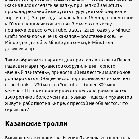
(как из вилок сделать вешалку, прищепкой зачистить
провода, резинкой выкрутить шуруп, ниткой разрезать
торт и т. п.). За три года канал набрал 15 млрд просмотров
и 60 млн подписчиков и занял 3-е место по числу
подписчиков всего YouTube. В 2017–2018 годах у 5-Minute
Crafts появилось еще 10 каналов-«родственников»: 5-
Minute для детей, 5-Minute для семьи, 5-Minute для
девушек и пр.
Таким образом за пару лет два приятеля из Казани Павел
Радаев и Марат Мухаметов соорудили в интернете
«вечный двигатель», приносящий им десятки миллионов
долларов в год. Общее число подписчиков на их контент
в Facebook — 230 млн, на YouTube — более 300 млн
человек. На этих платформах ежемесячно размещается
1500 роликов более чем на 17 языках. Радаев и Мухаметов
живут и работают на Кипре, с прессой не общаются. Что
скрывают?
Казанские тролли
Бывшая тележурналистка Ксения Лукичева устроилась на