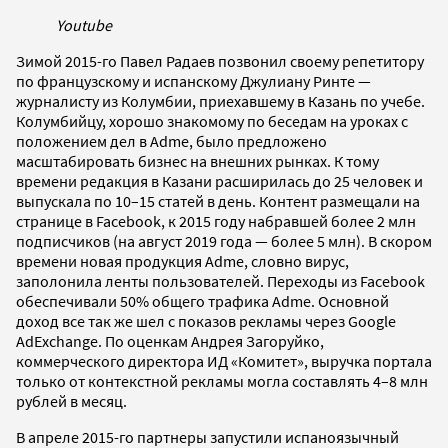
Youtube
Зимой 2015-го Павел Радаев позвонил своему репетитору
по французскому и испанскому Джулиану Ринте —
журналисту из Колумбии, приехавшему в Казань по учебе.
Колумбийцу, хорошо знакомому по беседам на уроках с
положением дел в Adme, было предложено
масштабировать бизнес на внешних рынках. К тому
времени редакция в Казани расширилась до 25 человек и
выпускала по 10–15 статей в день. Контент размещали на
странице в Facebook, к 2015 году набравшей более 2 млн
подписчиков (на август 2019 года — более 5 млн). В скором
времени новая продукция Adme, словно вирус,
заполонила ленты пользователей. Переходы из Facebook
обеспечивали 50% общего трафика Adme. Основной
доход все так же шел с показов рекламы через Google
AdExchange. По оценкам Андрея Загоруйко,
коммерческого директора ИД «Комитет», выручка портала
только от контекстной рекламы могла составлять 4–8 млн
рублей в месяц.
В апреле 2015-го партнеры запустили испаноязычный