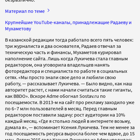
Материал по теме
Крупнейшие YouTube-каналы, принадлежащие Радаеву и
Мухаметову
В казанской редакции тогда работало всего пять человек:
три журналиста и два основателя, Радаев отвечал за
техническую часть и финансы, Мухаметов курировал
наполнение сайта. Лишь когда Лукичева стала главным
редактором, она уговорила владельцев нанять
фоторедактора и специалиста по работе в социальных
сетях. «Мы просто знали свое дело и любили свою
работу, — рассказывает Лукичева. — Было видно, как наш
авторитет растет, с нами начали считаться такие гиганты,
как BBDO». Вскоре Adme обогнал Sostav.ru по
посещаемости. В 2013-м на сайт про рекламу заходило уже
по 6–7 млн пользователей в месяц. Перед главным
редактором поставили задачу: рост аудитории на 10%
каждый месяц. «Где я столько людей в интернете возьму,
думала я», — вспоминает Ксения Лукичева. Тем не менее за
год посещаемость ресурса выросла более чем вдвое, до 15
млн. Летом 2015 года Ксения Лукичева из Adme уволилась.