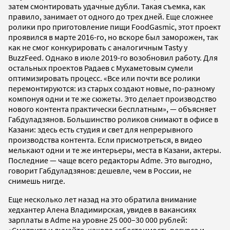
затем смонтировать удачные дубли. Такая съемка, как
правило, занимает от одного до трех дней. Еще сложнее
ролики про приготовление пищи FoodGasmic, этот проект
проявился в марте 2016-го, но вскоре был заморожен, так
как не смог конкурировать с аналогичным Tasty у
BuzzFeed. Однако в июле 2019-го возобновил работу. Для
остальных проектов Радаев с Мухаметовым сумели
оптимизировать процесс. «Все или почти все ролики
перемонтируются: из старых создают новые, по-разному
компонуя одни и те же сюжеты. Это делает производство
нового контента практически бесплатным», — объясняет
Габдуладзянов. Большинство роликов снимают в офисе в
Казани: здесь есть студия и свет для непрерывного
производства контента. Если присмотреться, в видео
мелькают одни и те же интерьеры, места в Казани, актеры.
Последние — чаще всего редакторы Adme. Это выгодно,
говорит Габдуладзянов: дешевле, чем в России, не
снимешь нигде.
Еще несколько лет назад на это обратила внимание
хедхантер Алена Владимирская, увидев в вакансиях
зарплаты в Adme на уровне 25 000–30 000 рублей: