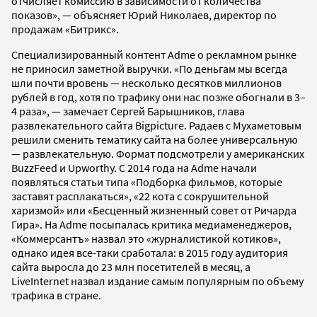
отчисляет комиссию в зависимости от количества
показов», — объясняет Юрий Николаев, директор по
продажам «Битрикс».
Специализированный контент Adme о рекламном рынке
не приносил заметной выручки. «По деньгам мы всегда
шли почти вровень — несколько десятков миллионов
рублей в год, хотя по трафику они нас позже обогнали в 3–
4 раза», — замечает Сергей Барышников, глава
развлекательного сайта Bigpicture. Радаев с Мухаметовым
решили сменить тематику сайта на более универсальную
— развлекательную. Формат подсмотрели у американских
BuzzFeed и Upworthy. С 2014 года на Adme начали
появляться статьи типа «Подборка фильмов, которые
заставят расплакаться», «22 кота с сокрушительной
харизмой» или «Бесценный жизненный совет от Ричарда
Гира». На Adme посыпалась критика медиаменеджеров,
«Коммерсантъ» назвал это «журналистикой котиков»,
однако идея все-таки сработала: в 2015 году аудитория
сайта выросла до 23 млн посетителей в месяц, а
LiveInternet назвал издание самым популярным по объему
трафика в стране.