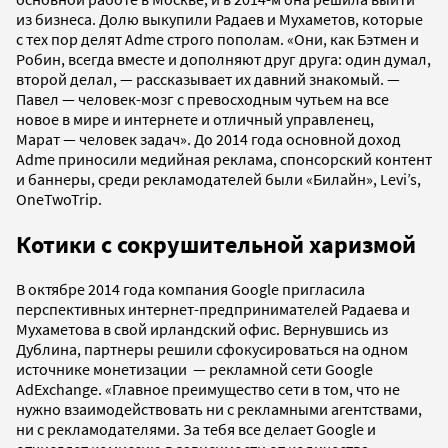
из бизнеса. Долю выкупили Радаев и Мухаметов, которые
с тех пор делят Adme строго пополам. «Они, как Бэтмен и
Робин, всегда вместе и дополняют друг друга: один думал,
второй делал, — рассказывает их давний знакомый. —
Павел — человек-мозг с превосходным чутьем на все
новое в мире и интернете и отличный управленец,
Марат — человек задач». До 2014 года основной доход
Adme приносили медийная реклама, спонсорский контент
и баннеры, среди рекламодателей были «Билайн», Levi’s,
OneTwoTrip.
Котики с сокрушительной харизмой
В октябре 2014 года компания Google пригласила
перспективных интернет-предпринимателей Радаева и
Мухаметова в свой ирландский офис. Вернувшись из
Дублина, партнеры решили сфокусироваться на одном
источнике монетизации — рекламной сети Google
AdExchange. «Главное преимущество сети в том, что не
нужно взаимодействовать ни с рекламными агентствами,
ни с рекламодателями. За тебя все делает Google и