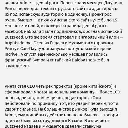
аналог Adme — genial.guru. Первые пару месяцев Джулиан
Ринта переводил тексты с русского сайта и адаптировал
их под испанскую аудиторию в одиночку. Проект рос
очень быстро — к июлю у испанского сайта уже было 15
млн посетителей, к октябрю страница genial.guru в
Facebook набрала 1 млн подписчиков, обогнав испанский
BuzzFeed. В то же время стартовал и англоязычный клон —
brightside.me. Осенью Радаев и Мухаметов отправили
Ринту в Сан-Паулу для запуска португальской версии
Incrivel. А спустя еще несколько месяцев появились
французский Sympa и китайский Daleba (позже был
заморожен).
Ринта стал CEO четырех проектов (кроме китайского) и
сформировал многонациональную команду — более 100
переводчиков, эсэмэмщиков, редакторов. «Они
действовали по принципу: тот, кто ударит первым, тот и
ударит сильнее. На большинстве рынков, куда выходил
Adme, ему подобных действительно не было», — говорит
один из бывших сотрудников в Казани. В отличие от
BuzzFeed Радаев и Мухаметов сделали ставку на