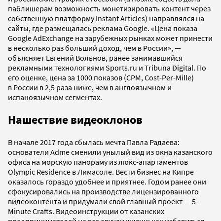
паблишерам возможность монетизировать контент через
собственную платформу Instant Articles) направлялся на
сайты, где размещалась реклама Google. «Цена показа
Google AdExchange на зарубежных рынках может принести
в несколько раз больший доход, чем в России», —
объясняет Евгений Вольнов, ранее занимавшийся
рекламными технологиями Sports.ru и Tribuna Digital. По
его оценке, цена за 1000 показов (CPM, Cost-Per-Mille)
в России в 2,5 раза ниже, чем в англоязычном и
испаноязычном сегментах.
Нашествие видеоклонов
В начале 2017 года сбылась мечта Павла Радаева:
основатели Adme сменили унылый вид из окна казанского
офиса на морскую панораму из люкс-апартаментов
Olympic Residence в Лимасоле. Вести бизнес на Кипре
оказалось гораздо удобнее и приятнее. Годом ранее они
сфокусировались на производстве лицензированного
видеоконтента и придумали свой главный проект — 5-
Minute Crafts. Видеоинструкции от казанских