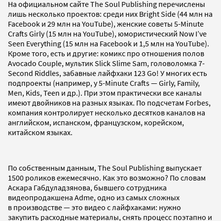
На официальном сайте The Soul Publishing перечислены
лишь несколько проектов: среди них Bright Side (44 млн на
Facebook и 29 млн на YouTube), женские советы 5-Minute
Crafts Girly (15 млн на YouTube), юмористический Now I’ve
Seen Everything (15 млн на Facebook и 1,5 млн на YouTube).
Кроме того, есть и другие: комикс про отношения полов
Avocado Couple, мультик Slick Slime Sam, головоломка 7-
Second Riddles, забавные лайфхаки 123 Go! У многих есть
подпроекты (например, у 5-Minute Crafts — Girly, Family,
Men, Kids, Teen и др.). При этом практически все каналы
имеют двойников на разных языках. По подсчетам Forbes,
компания контролирует несколько десятков каналов на
английском, испанском, французском, корейском,
китайском языках.
По собственным данным, The Soul Publishing выпускает
1500 роликов ежемесячно. Как это возможно? По словам
Аскара Габдуладзянова, бывшего сотрудника
видеопродакшена Adme, одно из самых сложных
в производстве — это видео с лайфхаками: нужно
закупить расходные материалы, снять процесс поэтапно и