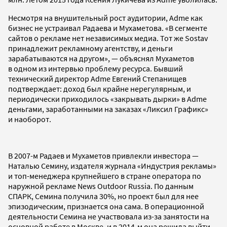
Несмотря на внушительный рост аудитории, Adme как
бизнес не устраивал Радаева и Мухаметова. «В сегменте
сайтов о рекламе нет независимых медиа. Тот же Sostav
принадлежит рекламному агентству, и деньги
зарабатываются на другом», — объяснял Мухаметов
в одном из интервью проблему ресурса. Бывший
технический директор Adme Евгений Степанищев
подтверждает: доход был крайне нерегулярным, и
периодически приходилось «закрывать дырки» в Adme
деньгами, заработанными на заказах «Ликсил Графикс»
и наоборот.
В 2007-м Радаев и Мухаметов привлекли инвестора —
Наталью Семину, издателя журнала «Индустрия рекламы»
и топ-менеджера крупнейшего в стране оператора по
наружной рекламе News Outdoor Russia. По данным
СПАРК, Семина получила 30%, но проект был для нее
эпизодическим, признается она сама. В операционной
деятельности Семина не участвовала из-за занятости на
основной работе в Москве, и в 2014-м она решила выйти