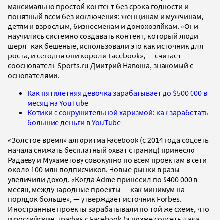
максимально простой контент без срока годности и
понятный всем без исключения: женщинам и мужчинам,
детям и взрослым, бизнесменам и домохозяйкам. «Они
научились системно создавать контент, который люди
шерят как бешеные, использовали это как источник для
роста, и сегодня они короли Facebook», — считает
сооснователь Sports.ru Дмитрий Навоша, знакомый с
основателями.
Как пятилетняя девочка зарабатывает до $500 000 в
месяц на YouTube
Котики с сокрушительной харизмой: как заработать
большие деньги в YouTube
«Золотое время» алгоритма Facebook (с 2014 года соцсеть
начала снижать бесплатный охват страниц) принесло
Радаеву и Мухаметову совокупно по всем проектам в сети
около 100 млн подписчиков. Новые рынки в разы
увеличили доход. «Когда Adme приносил по $400 000 в
месяц, международные проекты — как минимум на
порядок больше», — утверждает источник Forbes.
Иностранные проекты зарабатывали по той же схеме, что
и российские: трафик с Facebook (а позже соцсеть дала