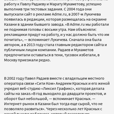
работу к Павлу Радаеву и Марату Мухаметову, успешно
выполнив три тестовых задания. С 2004 года они
выпускали сайт о рекламе Adme.ru, в 2007-м Лукичева
появилась в редакции, которая размещалась на окраине
Казани в здании бывшего завода. «В Adme.ru мы работали
не поднимая головы с восьми утра. Нам объясняли:
рекламщики придут на работу, и у нас должно быть что им
почитать», — вспоминает Лукичева. Сначала она была
автором, а в 2013 году стала главным редактором сайта и
публичным лицом компании. Радаев и Мухаметов
предпочитали оставаться в тени, тусовок избегали, в
Москву приезжали редко.
В 2002 году Павел Радаев вместе с владельцем местного
оператора связи «Сити Ком» Андреем Красных и его женой
учредил веб-студию «Ликсил Графикс», которая делала
сайты на заказ.«В год выходило до двадцати проектов, и
оборот был небольшой, — вспоминает Красных. —
Интернет-рынок в Казани был тогда еще сырой, что не
позволяло развиться». Через несколько лет Красных с
женой вышли из бизнеса, который оказался им