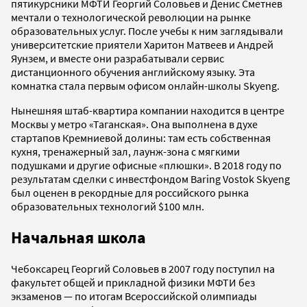
пятикурсники МФТИ Георгий Соловьев и Денис Сметнев
мечтали о технологической революции на рынке
образовательных услуг. После учебы к ним заглядывали
университетские приятели Харитон Матвеев и Андрей
Яунзем, и вместе они разрабатывали сервис
дистанционного обучения английскому языку. Эта
комнатка стала первым офисом онлайн-школы Skyeng.
Нынешняя штаб-квартира компании находится в центре
Москвы у метро «Таганская». Она выполнена в духе
стартапов Кремниевой долины: там есть собственная
кухня, тренажерный зал, лаунж-зона с мягкими
подушками и другие офисные «плюшки». В 2018 году по
результатам сделки с инвестфондом Baring Vostok Skyeng
был оценен в рекордные для российского рынка
образовательных технологий $100 млн.
Начальная школа
Чебоксарец Георгий Соловьев в 2007 году поступил на
факультет общей и прикладной физики МФТИ без
экзаменов — по итогам Всероссийской олимпиады