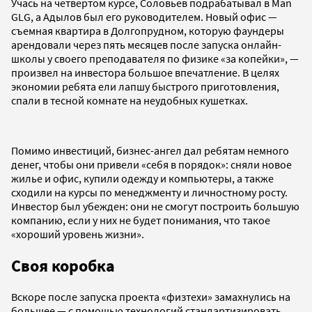
Учась на четвертом курсе, Соловьев подрабатывал в Man
GLG, а Адылов был его руководителем. Новый офис —
съемная квартира в Долгопрудном, которую фаундеры
арендовали через пять месяцев после запуска онлайн-
школы у своего преподавателя по физике «за копейки», —
произвел на инвестора большое впечатление. В целях
экономии ребята ели лапшу быстрого приготовления,
спали в тесной комнате на неудобных кушетках.
Помимо инвестиций, бизнес-ангел дал ребятам немного
денег, чтобы они привели «себя в порядок»: сняли новое
жилье и офис, купили одежду и компьютеры, а также
сходили на курсы по менеджменту и личностному росту.
Инвестор был убежден: они не смогут построить большую
компанию, если у них не будет понимания, что такое
«хороший уровень жизни».
Своя коробка
Вскоре после запуска проекта «физтехи» замахнулись на
большее — с помощью технологий стандартизировать