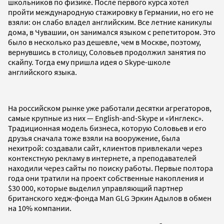
школьников по физике. После первого курса хотел
пройти международную стажировку в Германии, но его не
взяли: он слабо владел английским. Все летние каникулы
дома, в Чувашии, он занимался языком с репетитором. Это
было в несколько раз дешевле, чем в Москве, поэтому,
вернувшись в столицу, Соловьев продолжил занятия по
скайпу. Тогда ему пришла идея о Skype-школе
английского языка.
На российском рынке уже работали десятки агрегаторов,
самые крупные из них — English-and-Skype и «Инглекс».
Традиционная модель бизнеса, которую Соловьев и его
друзья сначала тоже взяли на вооружение, была
нехитрой: создавали сайт, клиентов привлекали через
контекстную рекламу в интернете, а преподавателей
находили через сайты по поиску работы. Первые полтора
года они тратили на проект собственные накопления и
$30 000, которые выделил управляющий партнер
британского хедж-фонда Man GLG Эркин Адылов в обмен
на 10% компании.