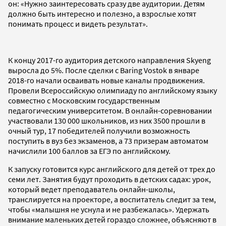
он: «Нужно заинтересовать сразу две аудитории. Детям
должно быть интересно и полезно, а взрослые хотят
понимать процесс и видеть результат».
К концу 2017-го аудитория детского направления Skyeng
выросла до 5%. После сделки с Baring Vostok в январе
2018-го начали осваивать новые каналы продвижения.
Провели Всероссийскую олимпиаду по английскому языку
совместно с Московским государственным
педагогическим университетом. В онлайн-соревновании
участвовали 130 000 школьников, из них 3500 прошли в
очный тур, 17 победителей получили возможность
поступить в вуз без экзаменов, а 73 призерам автоматом
начислили 100 баллов за ЕГЭ по английскому.
К запуску готовится курс английского для детей от трех до
семи лет. Занятия будут проходить в детских садах: урок,
который ведет преподаватель онлайн-школы,
транслируется на проекторе, а воспитатель следит за тем,
чтобы «малышня не уснула и не разбежалась». Удержать
внимание маленьких детей гораздо сложнее, объясняют в