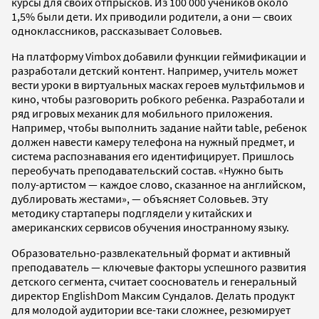
курсы для своих отпрысков. Из 100 000 учеников около
1,5% были дети. Их приводили родители, а они — своих
одноклассников, рассказывает Соловьев.
На платформу Vimbox добавили функции геймификации и
разработали детский контент. Например, учитель может
вести уроки в виртуальных масках героев мультфильмов и
кино, чтобы разговорить робкого ребенка. Разработали и
ряд игровых механик для мобильного приложения.
Например, чтобы выполнить задание найти table, ребенок
должен навести камеру телефона на нужный предмет, и
система распознавания его идентифицирует. Пришлось
переобучать преподавательский состав. «Нужно быть
полу-артистом — каждое слово, сказанное на английском,
дублировать жестами», — объясняет Соловьев. Эту
методику стартаперы подглядели у китайских и
американских сервисов обучения иностранному языку.
Образовательно-развлекательный формат и активный
преподаватель — ключевые факторы успешного развития
детского сегмента, считает сооснователь и генеральный
директор EnglishDom Максим Сундалов. Делать продукт
для молодой аудитории все-таки сложнее, резюмирует