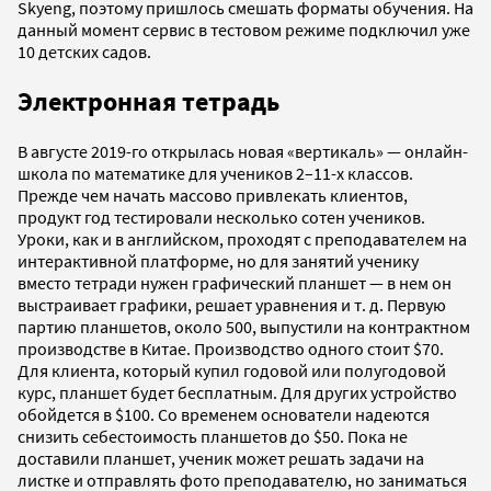
Skyeng, поэтому пришлось смешать форматы обучения. На
данный момент сервис в тестовом режиме подключил уже
10 детских садов.
Электронная тетрадь
В августе 2019-го открылась новая «вертикаль» — онлайн-
школа по математике для учеников 2–11-х классов.
Прежде чем начать массово привлекать клиентов,
продукт год тестировали несколько сотен учеников.
Уроки, как и в английском, проходят с преподавателем на
интерактивной платформе, но для занятий ученику
вместо тетради нужен графический планшет — в нем он
выстраивает графики, решает уравнения и т. д. Первую
партию планшетов, около 500, выпустили на контрактном
производстве в Китае. Производство одного стоит $70.
Для клиента, который купил годовой или полугодовой
курс, планшет будет бесплатным. Для других устройство
обойдется в $100. Со временем основатели надеются
снизить себестоимость планшетов до $50. Пока не
доставили планшет, ученик может решать задачи на
листке и отправлять фото преподавателю, но заниматься