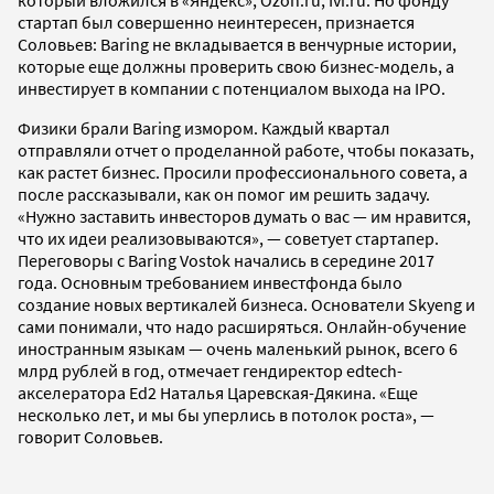
который вложился в «Яндекс», Ozon.ru, Ivi.ru. Но фонду
стартап был совершенно неинтересен, признается
Соловьев: Baring не вкладывается в венчурные истории,
которые еще должны проверить свою бизнес-модель, а
инвестирует в компании с потенциалом выхода на IPO.
Физики брали Baring измором. Каждый квартал
отправляли отчет о проделанной работе, чтобы показать,
как растет бизнес. Просили профессионального совета, а
после рассказывали, как он помог им решить задачу.
«Нужно заставить инвесторов думать о вас — им нравится,
что их идеи реализовываются», — советует стартапер.
Переговоры с Baring Vostok начались в середине 2017
года. Основным требованием инвестфонда было
создание новых вертикалей бизнеса. Основатели Skyeng и
сами понимали, что надо расширяться. Онлайн-обучение
иностранным языкам — очень маленький рынок, всего 6
млрд рублей в год, отмечает гендиректор edtech-
акселератора Ed2 Наталья Царевская-Дякина. «Еще
несколько лет, и мы бы уперлись в потолок роста», —
говорит Соловьев.