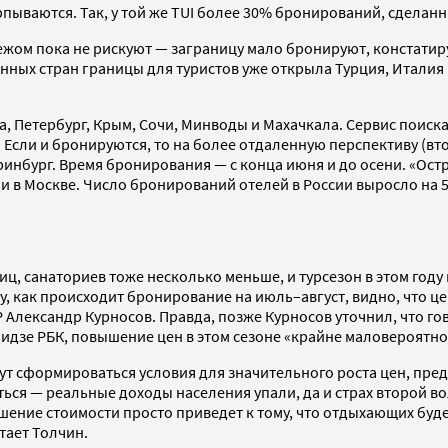
ваются. Так, у той же TUI более 30% бронирований, сделанны
ом пока не рискуют — заграницу мало бронируют, констатирую
ранных стран границы для туристов уже открыла Турция, Италия 
ва, Петербург, Крым, Сочи, Минводы и Махачкала. Сервис поиск
Если и бронируются, то на более отдаленную перспективу (втор
ринбург. Время бронирования — с конца июня и до осени. «Ост
и в Москве. Число бронирований отелей в России выросло на 
иц, санаториев тоже несколько меньше, и турсезон в этом году
 как происходит бронирование на июль–август, видно, что цен
Александр Курносов. Правда, позже Курносов уточнил, что гов
дзе РБК, повышение цен в этом сезоне «крайне маловероятно, 
огут сформироваться условия для значительного роста цен, п
ься — реальные доходы населения упали, да и страх второй вол
шение стоимости просто приведет к тому, что отдыхающих буде
тает Толчин.