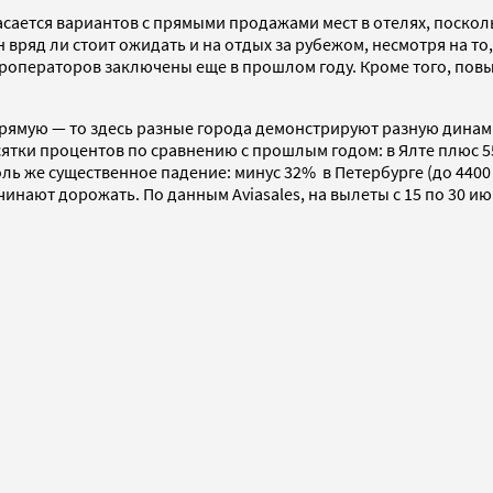
касается вариантов с прямыми продажами мест в отелях, поск
 вряд ли стоит ожидать и на отдых за рубежом, несмотря на то
уроператоров заключены еще в прошлом году. Кроме того, пов
апрямую — то здесь разные города демонстрируют разную динам
ятки процентов по сравнению с прошлым годом: в Ялте плюс 55%
оль же существенное падение: минус 32% в Петербурге (до 4400 
инают дорожать. По данным Aviasales, на вылеты с 15 по 30 июн