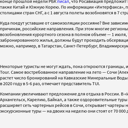
конце прошлой недели РБК
писал
, что Росавиация предложит 
также Китай и Южную Корею. По информации «Интерфакса», пе
столицами стран СНГ, а с 1 августа полеты возобновятся в 7 с
Куда поедут уставшие от самоизоляции россияне? Вне зависимо
причинам, российские направления. При этом многие регионы
возобновления курортного сезона в полном объеме — 1 июля, т
забронированного жилья, должны будут проходить обсервацию
можно, например, в Татарстан, Санкт-Петербург, Владимирску
Некоторые туристы не могут ждать, пока откроются границы, и
Tour. Самое востребованное направление на лето — Сочи (Anex
растет число бронирований на Кавказские Минеральные Воды,
в 2020 году в 5-6 раз, отмечает представитель TUI.
Компании увеличивают предложение для отдыха в России. В «И
Архангельск, Карелию, Байкал, а также оздоровительные туры 
расширяет сеть чартерных рейсов в Сочи, открывает чартеры на
экскурсионные туры — на двоих на неделю они стоят от 70 000 д