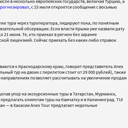
числе в несколько европейских государств, включая Турцию, а
рогнозировал
, с 15 июля откроется сообщение с восьмью
упке тура через туроператора, лидируют пока, по понятным
язательной обсервации. Если власти Крыма уже назвали дату
 21 июня. Те, кто приехал в регион без заранее
кой лицензией. Сейчас приехать без каких-либо справок
иваются к Краснодарскому краю, говорит представитель Anex
ьный тур на двоих с перелетом стоит от 29 000 рублей), также
х направлениях позволяет рассчитывать на увеличение продаж
лав упор на экскурсионные туры в Татарстан, Мурманск,
 предлагать клиентам туры на Камчатку и в Калининград. TUI
акан — в Хакасии Anex Tour предлагает недельные