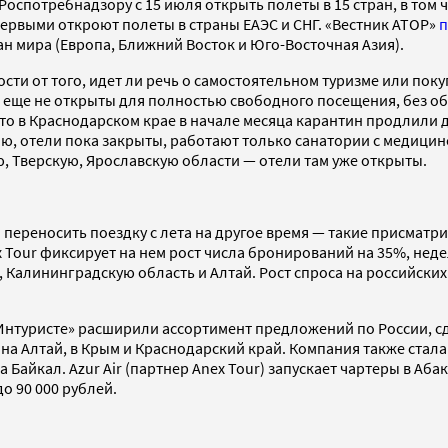
Роспотребнадзору с 15 июля открыть полеты в 15 стран, в том 
рвыми откроют полеты в страны ЕАЭС и СНГ. «Вестник АТОР»
п
тран мира (Европа, Ближний Восток и Юго-Восточная Азия).
сти от того, идет ли речь о самостоятельном туризме или пок
 еще не открыты для полностью свободного посещения, без об
о в Краснодарском крае в начале месяца карантин продлили до
, отели пока закрыты, работают только санатории с медицинс
ю, Тверскую, Ярославскую области — отели там уже открыты.
 переносить поездку с лета на другое время — такие присматр
 Tour фиксирует на нем рост числа бронирований на 35%, недел
 Калининградскую область и Алтай. Рост спроса на российски
нтуристе» расширили ассортимент предложений по России, сде
на Алтай, в Крым и Краснодарский край. Компания также стала
 Байкал. Azur Air (партнер Anex Tour) запускает чартеры в Аб
о 90 000 рублей.