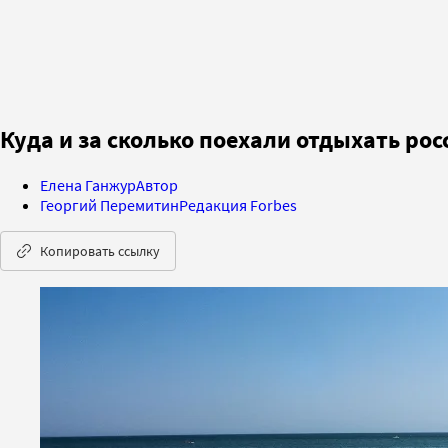
Куда и за сколько поехали отдыхать рос
Елена Ганжур
Автор
Георгий Перемитин
Редакция Forbes
Копировать ссылку