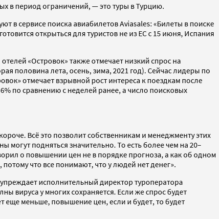
х в период ограничений, — это туры в Турцию.
т в сервисе поиска авиабилетов Aviasales: «Билеты в поиске
готовится открыться для туристов не из ЕС с 15 июня, Испания
а отелей «Островок» также отмечает низкий спрос на
ая половина лета, осень, зима, 2021 год). Сейчас лидеры по
ровок» отмечает взрывной рост интереса к поездкам после
56% по сравнению с неделей ранее, а число поисковых
 короче. Всё это позволит собственникам и менеджменту этих
ы могут подняться значительно. То есть более чем на 20–
орил о повышении цен не в порядке прогноза, а как об одном
потому что все понимают, что у людей нет денег».
редупреждает исполнительный директор туроператора
ны вируса у многих сохраняется. Если же спрос будет
т еще меньше, повышение цен, если и будет, то будет