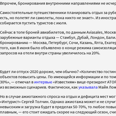
Впрочем, бронирования внутренними направлениями не исчерпы
Самостоятельные путешественники планировать отдых за рубеж
есть, но полетят ли самолеты, пока никто не знает». Из иност
собирается пустить туристов с июля.
Сейчас в топе броней авиабилетов, по данным Aviasales, Моск
зарубежные варианты отдыха — Стамбул, Дубай, Лондон, Бали. 
бронированию — Москва, Петербург, Сочи, Казань, Ялта, Екате
того, как 8 июня было объявлено о конце режима самоизоляци
запросов на отели внутри страны увеличилось на 20%.
Будет ли отпуск-2020 дороже, чем обычно? «Количество гостин
объектов повысить цены. По имеющейся информации и по тому,
30%», — отмечал в
интервью
«Известиям» вице-президент АТОР 
из возможных сценариев. Фактически, как
указывала
Майя Ломи
Но в случае ажиотажного спроса на отдых и дефицита мест м
«Интурист» Сергей Толчин. Однако ажиотажа может и не случит
невысоким и загрузка будет в пределах 50-70%, то любое повы
плавным, — его стоит ожидать скорее на следующий сезон, счи