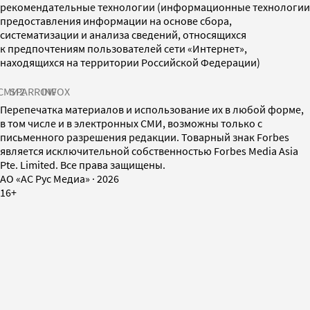
рекомендательные технологии (информационные технологии
предоставления информации на основе сбора,
систематизации и анализа сведений, относящихся
к предпочтениям пользователей сети «Интернет»,
находящихся на территории Российской Федерации)
СМИ2
SPARROW
INFOX
Перепечатка материалов и использование их в любой форме,
в том числе и в электронных СМИ, возможны только с
письменного разрешения редакции. Товарный знак Forbes
является исключительной собственностью Forbes Media Asia
Pte. Limited. Все права защищены.
AO «АС Рус Медиа»
·
2026
16+