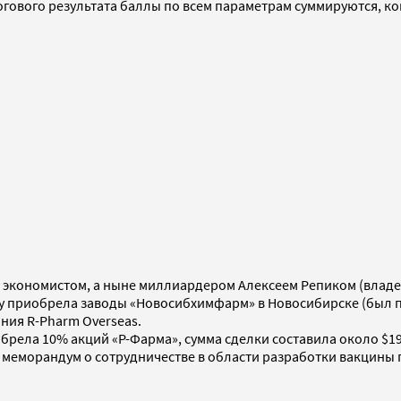
 итогового результата баллы по всем параметрам суммируются,
 экономистом, а ныне миллиардером Алексеем Репиком (владее
у приобрела заводы «Новосибхимфарм» в Новосибирске (был про
ния R-Pharm Overseas.
обрела 10% акций «Р-Фарма», сумма сделки составила около $19
и меморандум о сотрудничестве в области разработки вакцины 