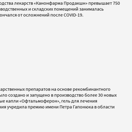
водства лекарств «Канонфарма Продакшн» превышает 750
оизводственных и складских помещений занималась
ончался от осложнений после COVID-19.
карственных препаратов на основе рекомбинантного
ло создано и запущено в производство более 30 новых
ные капли «Офтальмоферон», гель для лечения
ния учредила премию имени Петра Гапонюка в области