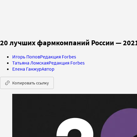
20 лучших фармкомпаний России — 2021
Игорь Попов
Редакция Forbes
Татьяна Ломская
Редакция Forbes
Елена Ганжур
Автор
Копировать ссылку