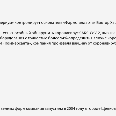
риум» контролирует основатель «Фармстандарта» Виктор Харит
с-тест, способный обнаружить коронавирус SARS-CoV-2, вызыв
орудования с точностью более 94% определить наличие корон
ым «Коммерсанта», компания произвела вакцину от коронавируса
венных форм компания запустила в 2004 году в городе Щелков