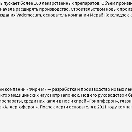
выпускает более 100 лекарственных препаратов. Объем произ
ния начала расширять производство. Строительством новых пр
 издания Vademecum, основатель компании Мераб Кокеладзе ск
й компании «Фирн М» — разработка и производство новых ле
тор медицинских наук Петр Гапонюк. Под его руководством бы
препараты, среди них капли в нос и спрей «Гриппферон», глаз
 «Аллергоферон». После смерти основателя в 2011 году компа