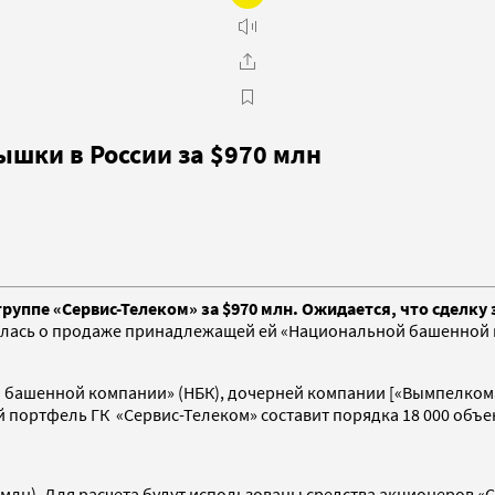
ышки в России за $970 млн
ппе «Сервис-Телеком» за $970 млн. Ожидается, что сделку з
лась о продаже принадлежащей ей «Национальной башенной ко
 башенной компании» (НБК), дочерней компании [«Вымпелкома
 портфель ГК «Сервис-Телеком» составит порядка 18 000 объек
0 млн). Для расчета будут использованы средства акционеров 