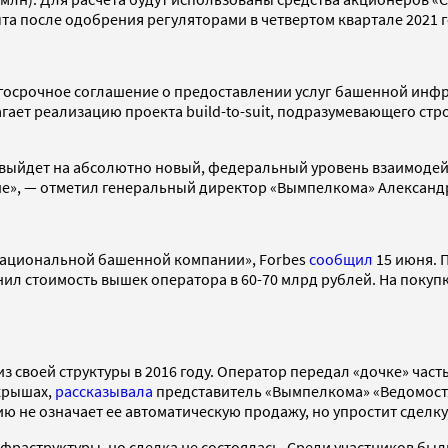
рыта после одобрения регуляторами в четвертом квартале 2021 
госрочное соглашение о предоставлении услуг башенной инфр
ает реализацию проекта build-to-suit, подразумевающего стр
» выйдет на абсолютно новый, федеральный уровень взаимодей
е», — отметил генеральный директор «Вымпелкома» Александ
Национальной башенной компании», Forbes
сообщил
15 июня. 
ценил стоимость вышек оператора в 60-70 млрд рублей. На пок
воей структуры в 2016 году. Оператор передал «дочке» часть
 крышах,
рассказывала
представитель «Вымпелкома» «Ведомостя
е означает ее автоматическую продажу, но упростит сделку, 
фраструктуры, но сделка не состоялась. Среди участников был