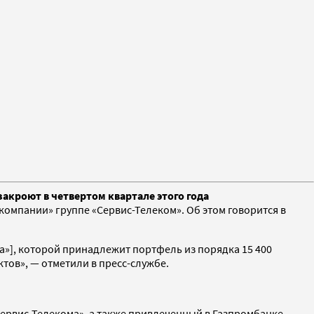
акроют в четвертом квартале этого года
мпании» группе «Сервис-Телеком». Об этом говорится в
»], которой принадлежит портфель из порядка 15 400
тов», — отметили в пресс-службе.
«Сервис-Телекома», а также привлеченный в Газпромбанке