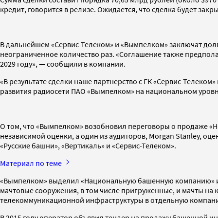
кредит, говорится в релизе. Ожидается, что сделка будет зак
В дальнейшем «Сервис-Телеком» и «Вымпелком» заключат дол
неограниченное количество раз. «Соглашение также предполаг
2029 году», — сообщили в компании.
«В результате сделки наше партнерство с ГК «Сервис-Телеком
развития радиосети ПАО «Вымпелком» на национальном уровн
О том, что «Вымпелком» возобновил переговоры о продаже «
независимой оценки, а один из аудиторов, Morgan Stanley, о
«Русские башни», «Вертикаль» и «Сервис-Телеком».
Материал по теме
«Вымпелком» выделил «Национальную башенную компанию» из с
мачтовые сооружения, в том числе пригруженные, и мачты на
телекоммуникационной инфраструктуры в отдельную компанию н
В 2015 году оператор объявил тендер на продажу башенной ин