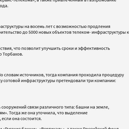
года.
аструктуры на восемь лет с возможностью продления
оительство до 5000 новых объектов телеком- инфраструктуры к
ствия, что позволит улучшить сроки и эффективность
р Торбахов.
По словам источников, тогда компания проходила процедуру
упку сотовой инфраструктуры претендовали три компании:
 сооружений связи различного типа: башни на земле,
м». Тогда же она уточнила, что выделение
если она состоится.
и «Русские башни», «Вертикаль», а также Российский фонд