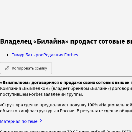
Владелец «Билайна» продаст сотовые в
Тимур Батыров
Редакция Forbes
Копировать ссылку
«Вымпелком» договорился о продаже своих сотовых вышек гру
Компания «Вымпелком» (владеет брендом «Билайн») договори
поступившем Forbes заявлении группы.
«Структура сделки предполагает покупку 100% «Национальной
объектов инфраструктуры в России. В результате сделки общий
Материал по теме
Сумма сделки составит порядка 70,65 млрд рублей (около $97