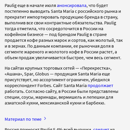
Paulig еще в начале июля
анонсировала
, что будет
постепенно выводить Santa Maria с российского рынка и
прекратит импортировать продукцию бренда в страну,
выполнив все свои контрактные обязательства. Paulig
тогда отметила, что сосредоточится в России на
кофейном бизнесе — под брендом Paulig в стране
продается кофе разных марок и сортов, как молотый, так
и в зернах. По данным компании, ее рыночная доля в
сегменте жареного и молотого кофе в России растет, а
объем продаж увеличивается быстрее, чем весь сегмент.
На сайтах крупных торговых сетей — «Перекрестка»,
«Ашана», Spar, Globus — продукция Santa Maria еще
присутствует, но ассортимент ограничен, убедился
корреспондент Forbes. Сайт Santa Maria
продолжает
работать. Согласно сайту, в России были представлены
специи, соусы, маринады, вермишель и лепешки для
азиатской кухни, мексиканской кухни и барбекю.
Материал по теме
Россия приносит Paulig 5,4% всей выручки,
следует
из