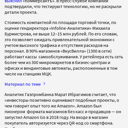
выяснил
«Коммерсантъ». В пресс-службе компании
подтвердили, что тестируют технологию, но не раскрыли
детали проекта.
Стоимость компактной по площади торговой точки, по
оценке гендиректора «Infoline-Аналитики» Михаила
Бурмистрова, не выше 12–15 млн рублей. По его словам,
это позволяет ожидать привлекательной экономики с
учетом высокого трафика и отсутствия расходов на
персонал. В 90% магазинов «ВкусВилла» (1300 в сети)
работают кассы самообслуживания. У ретейлера есть сеть
более чем из 300 микромаркетов в бизнес-центрах и
офисах и вендинговые автоматы, расположенные в том
числе на станциях МЦК.
Материал по теме
Аналитик Газпромбанка Марат Ибрагимов считает, что
«инвесторы позитивно оценивают подобные проекты, о
чем говорит опыт того же Amazon». Amazon был
пионером формата магазинов без касс и продавцов — он
запустил Amazon Go в 2018 году. На входе в магазин
покупатель авторизуется через QR-код со смартфона.