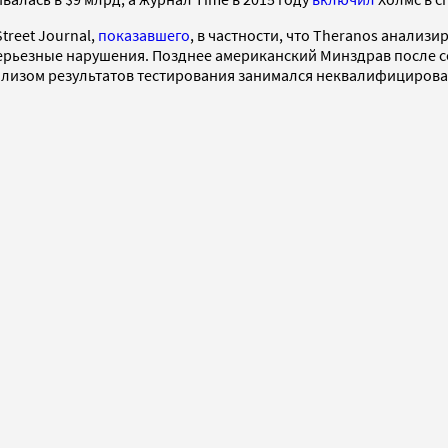
treet Journal,
показавшего
, в частности, что Theranos анализ
 серьезные нарушения. Позднее американский Минздрав после
анализом результатов тестирования занимался неквалифициров