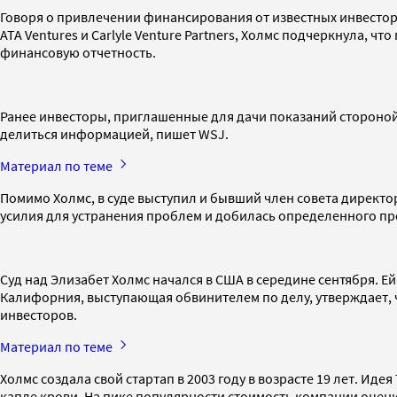
Говоря о привлечении финансирования от известных инвесторов
ATA Ventures и Carlyle Venture Partners, Холмс подчеркнула,
финансовую отчетность.
Ранее инвесторы, приглашенные для дачи показаний стороной
делиться информацией, пишет WSJ.
Материал по теме
Помимо Холмс, в суде выступил и бывший член совета директ
усилия для устранения проблем и добилась определенного про
Суд над Элизабет Холмс начался в США в середине сентября. Е
Калифорния, выступающая обвинителем по делу, утверждает, 
инвесторов.
Материал по теме
Холмс создала свой стартап в 2003 году в возрасте 19 лет. И
капле крови. На пике популярности стоимость компании оценив