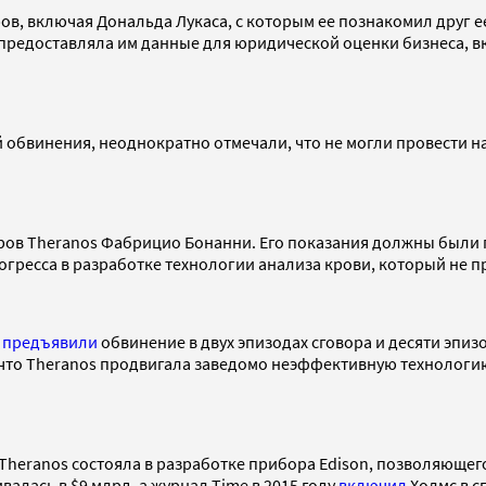
, включая Дональда Лукаса, с которым ее познакомил друг ее 
 что предоставляла им данные для юридической оценки бизнеса
 обвинения, неоднократно отмечали, что не могли провести 
оров Theranos Фабрицио Бонанни. Его показания должны были 
гресса в разработке технологии анализа крови, который не пр
й
предъявили
обвинение в двух эпизодах сговора и десяти эпи
что Theranos продвигала заведомо неэффективную технологию
дея Theranos состояла в разработке прибора Edison, позволяющ
алась в $9 млрд, а журнал Time в 2015 году
включил
Холмс в с