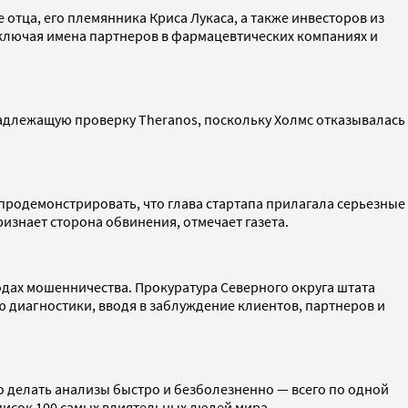
отца, его племянника Криса Лукаса, а также инвесторов из
, включая имена партнеров в фармацевтических компаниях и
надлежащую проверку Theranos, поскольку Холмс отказывалась
продемонстрировать, что глава стартапа прилагала серьезные
изнает сторона обвинения, отмечает газета.
зодах мошенничества. Прокуратура Северного округа штата
 диагностики, вводя в заблуждение клиентов, партнеров и
его делать анализы быстро и безболезненно — всего по одной
писок 100 самых влиятельных людей мира.