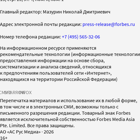
Главный редактор: Мазурин Николай Дмитриевич
Адрес электронной почты редакции:
press-release@forbes.ru
Номер телефона редакции:
+7 (495) 565-32-06
На информационном ресурсе применяются
рекомендательные технологии (информационные технологии
предоставления информации на основе сбора,
систематизации и анализа сведений, относящихся
к предпочтениям пользователей сети «Интернет»,
находящихся на территории Российской Федерации)
СМИ2
SPARROW
INFOX
Перепечатка материалов и использование их в любой форме,
в том числе и в электронных СМИ, возможны только с
письменного разрешения редакции. Товарный знак Forbes
является исключительной собственностью Forbes Media Asia
Pte. Limited. Все права защищены.
AO «АС Рус Медиа»
·
2026
16+