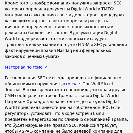
Кроме того, в ноябре компания получила запрос от SEC,
которая попросила документы Digital World и TMTG;
материалы о заседаниях совета директоров; процедурах,
касающихся торгов, а также попросила раскрыть
личности определенных инвесторов, их контакты и
реквизиты банковских счетов. В документации Digital
World подчеркивает, что эти запросы не следует
трактовать как указание на то, что FINRA и SEC установили
факт нарушений правил Nasdaq или федеральных
законов о ценных бумагах.
Материал по теме
Расследования SEC не всегда приводят к официальным
обвинениям в нарушениях,
отмечает
The Wall Street
Journal. В то же время газета напомнила, что она и другие
СМИ сообщали о встрече Трампа с главой Digital World
Патриком Орландо в начале года — до того, как Digital
World привлекла инвестиции на собственном IPO. Если
регуляторы установят, что в ходе встречи были
предметные переговоры по слиянию с компанией Трампа,
это будет нарушением правил SEC. Комиссия требует,
чтобы у SPAC-компании не было целевой компании для