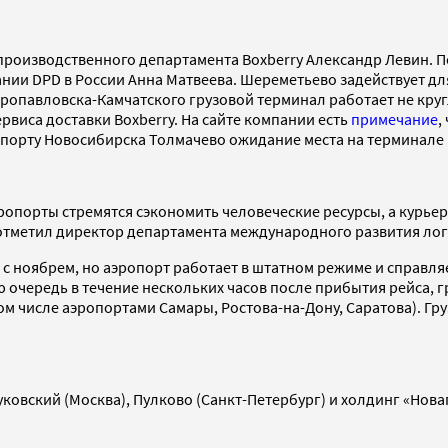
оизводственного департамента Boxberry Александр Левин. Пос
ии DPD в России Анна Матвеева. Шереметьево задействует для 
тропавловска-Камчатского грузовой терминал работает не круг
рвиса доставки Boxberry. На сайте компании есть
примечание
,
опорту Новосибирска Толмачево ожидание места на терминале м
эропорты стремятся сэкономить человеческие ресурсы, а кур
 отметил директор департамента международного развития лог
 с ноябрем, но аэропорт работает в штатном режиме и справля
очередь в течение нескольких часов после прибытия рейса, г
м числе аэропортами Самары, Ростова-на-Дону, Саратова). Гру
уковский (Москва), Пулково (Санкт-Петербург) и холдинг «Нов