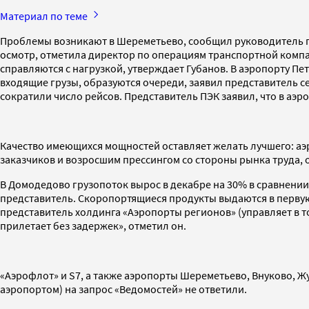
Материал по теме
Проблемы возникают в Шереметьево, сообщил руководитель пр
осмотр, отметила директор по операциям транспортной компан
справляются с нагрузкой, утверждает Губанов. В аэропорту Пе
входящие грузы, образуются очереди, заявил представитель се
сократили число рейсов. Представитель ПЭК заявил, что в аэр
Качество имеющихся мощностей оставляет желать лучшего: а
заказчиков и возросшим прессингом со стороны рынка труда,
В Домодедово грузопоток вырос в декабре на 30% в сравнении
представитель. Скоропортящиеся продукты выдаются в первую 
представитель холдинга «Аэропорты регионов» (управляет в то
прилетает без задержек», отметил он.
«Аэрофлот» и S7, а также аэропорты Шереметьево, Внуково, Ж
аэропортом) на запрос «Ведомостей» не ответили.