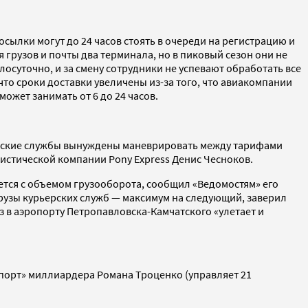
ылки могут до 24 часов стоять в очереди на регистрацию и
грузов и почты два терминала, но в пиковый сезон они не
лосуточно, и за смену сотрудники не успевают обработать все
 что сроки доставки увеличены из-за того, что авиакомпании
ожет занимать от 6 до 24 часов.
ьерские службы вынуждены маневрировать между тарифами
истической компании Pony Express Денис Чесноков.
ется с объемом грузооборота, сообщил «Ведомостям» его
рузы курьерских служб — максимум на следующий, заверил
з в аэропорту Петропавловска-Камчатского «улетает и
апорт» миллиардера Романа Троценко (управляет 21