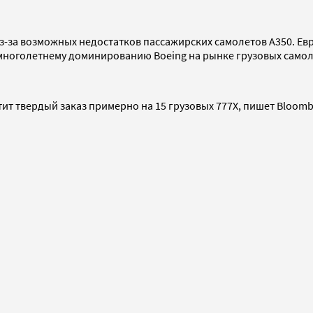
s из-за возможных недостатков пассажирских самолетов A350. 
 многолетнему доминированию Boeing на рынке грузовых самол
тит твердый заказ примерно на 15 грузовых 777X, пишет Bloomb