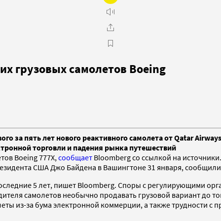
их грузовых самолетов Boeing
вого за пять лет нового реактивного самолета от Qatar Airw
ктронной торговли и падения рынка путешествий
тов Boeing 777X,
сообщает
Bloomberg со ссылкой на источники
президента США Джо Байдена в Вашингтоне 31 января, сообщил
 последние 5 лет, пишет Bloomberg. Споры с регулирующими о
одителя самолетов необычно продавать грузовой вариант до тог
олеты из-за бума электронной коммерции, а также трудности 