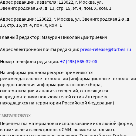
Адрес редакции, издателя: 123022, г. Москва, ул.
Звенигородская 2-я, д. 13, стр. 15, эт. 4, пом. X, ком. 1
Адрес редакции: 123022, г. Москва, ул. Звенигородская 2-я, д.
13, стр. 15, эт. 4, пом. X, ком. 1
Главный редактор: Мазурин Николай Дмитриевич
Адрес электронной почты редакции:
press-release@forbes.ru
Номер телефона редакции:
+7 (495) 565-32-06
На информационном ресурсе применяются
рекомендательные технологии (информационные технологии
предоставления информации на основе сбора,
систематизации и анализа сведений, относящихся
к предпочтениям пользователей сети «Интернет»,
находящихся на территории Российской Федерации)
СМИ2
SPARROW
INFOX
Перепечатка материалов и использование их в любой форме,
в том числе и в электронных СМИ, возможны только с
письменного разрешения редакции. Товарный знак Forbes