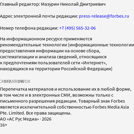
Главный редактор: Мазурин Николай Дмитриевич
Адрес электронной почты редакции:
press-release@forbes.ru
Номер телефона редакции:
+7 (495) 565-32-06
На информационном ресурсе применяются
рекомендательные технологии (информационные технологии
предоставления информации на основе сбора,
систематизации и анализа сведений, относящихся
к предпочтениям пользователей сети «Интернет»,
находящихся на территории Российской Федерации)
СМИ2
SPARROW
INFOX
Перепечатка материалов и использование их в любой форме,
в том числе и в электронных СМИ, возможны только с
письменного разрешения редакции. Товарный знак Forbes
является исключительной собственностью Forbes Media Asia
Pte. Limited. Все права защищены.
AO «АС Рус Медиа»
·
2026
16+