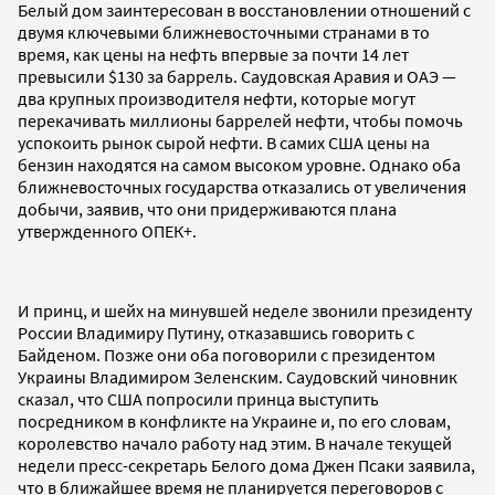
Белый дом заинтересован в восстановлении отношений с
двумя ключевыми ближневосточными странами в то
время, как цены на нефть впервые за почти 14 лет
превысили $130 за баррель. Саудовская Аравия и ОАЭ —
два крупных производителя нефти, которые могут
перекачивать миллионы баррелей нефти, чтобы помочь
успокоить рынок сырой нефти. В самих США цены на
бензин находятся на самом высоком уровне. Однако оба
ближневосточных государства отказались от увеличения
добычи, заявив, что они придерживаются плана
утвержденного ОПЕК+.
И принц, и шейх на минувшей неделе звонили президенту
России Владимиру Путину, отказавшись говорить с
Байденом. Позже они оба поговорили с президентом
Украины Владимиром Зеленским. Саудовский чиновник
сказал, что США попросили принца выступить
посредником в конфликте на Украине и, по его словам,
королевство начало работу над этим. В начале текущей
недели пресс-секретарь Белого дома Джен Псаки заявила,
что в ближайшее время не планируется переговоров с