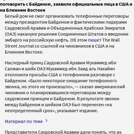
поговорить с Байденом, заявили официальные лица в США и
на Ближнем Востоке
Белый дом не смог организовать телефонные переговоры
между президентом Байденом и фактическими лидерами
Саудовской Аравии и Объединенных Арабских Эмиратов
(ОАЭ) накануне решения Соединенных Штатов о введении
эмбарго на российскую нефть. Об этом
пишет
The Wall
Street Journal со ссылкой на чиновников в США и на
Ближнем Востоке.
Наследный принц Саудовской Аравии Мухаммед ибн
Салман и шейх ОАЭ Мухаммед ибн Заид аль Нахайян
отклонили просьбы США о телефонном разговоре с
Байденом. «Было некоторое ожидание телефонного
звонка, но этого не произошло», — сказал американский
чиновник о планировавшихся переговорах между
саудовским принцем и Байденом. В результате звонок
между Байденом и шейхом ОАЭ был перенесен «на
неопределенный срок», указывает издание.
Материал по теме
Представители Саудовской Аравии дали понять, что их