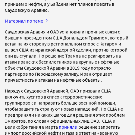
принцем о нефти, а у Байдена нет планов поехать в
Саудовскую Аравию.
Материал по теме
Саудовская Аравия и ОАЭ установили прочные связи с
бывшим президентом США Дональдом Трампом, который
встал на их сторону в региональном споре с Катаром и
вывел США из иранской ядерной сделки, против которой
они выступали. Но решение Трампа не реагировать на
атаки иранских беспилотников на крупные нефтяные
объекты Саудовской Аравии в 2019 году потрясло
партнеров по Персидскому заливу. Иран отрицает
причастность к атакам на нефтяные объекты.
Наряду с Саудовской Аравией, ОАЭ призвали США
включить хуситов в список террористических
группировок и направить больше военной помощи,
чтобы защитить страну от новых нападений. Но США не
предприняли никаких шагов для решения этих проблем
Эмиратов, по словам официальных лиц ОАЭ. США и
Великобритания 8 марта
приняли
решение запретить
импорт российской нефти и газа в ответ на «военную