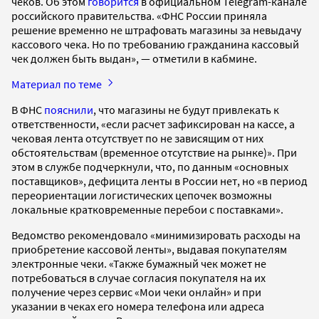
чеков. Об этом
говорится
в официальном Telegram-канале
российского правительства. «ФНС России приняла
решение временно не штрафовать магазины за невыдачу
кассового чека. Но по требованию гражданина кассовый
чек должен быть выдан», — отметили в кабмине.
Материал по теме
В ФНС
пояснили
, что магазины не будут привлекать к
ответственности, «если расчет зафиксирован на кассе, а
чековая лента отсутствует по не зависящим от них
обстоятельствам (временное отсутствие на рынке)». При
этом в службе подчеркнули, что, по данным «основных
поставщиков», дефицита ленты в России нет, но «в период
переориентации логистических цепочек возможны
локальные кратковременные перебои с поставками».
Ведомство рекомендовало «минимизировать расходы на
приобретение кассовой ленты», выдавая покупателям
электронные чеки. «Также бумажный чек может не
потребоваться в случае согласия покупателя на их
получение через сервис «Мои чеки онлайн» и при
указании в чеках его номера телефона или адреса