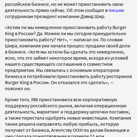
российском бизнесе, но не может приостановить свою
деятельность прямо сейчас. Об этом сообщил в
письме
сотрудникам президент компании Дэвид Шир.
«Хотим ли мы немедленно приостановить работу Burger
King в России? Да. Можем ли мы сегодня принудительно
приостановить работу? Нет», — написал он. По словам
Шира, компания уже начала процесс продажи своей доли
в бизнесе. «Хотя мы хотели бы сделать это немедленно,
ясно, что это займет некоторое время, исходя из условий
нашего существующего соглашения о совместном
предприятии. Мы связались с основным оператором
бизнеса и потребовали приостановить работу ресторанов
Burger King в России. Он отказался это сделать», —
пояснил он.
Кроме того, RBI приостановила всю корпоративную
поддержку российского рынка, включая операционную
деятельность, маркетинг и поддержку цепочки поставок,
а также перестала одобрять новые инвестиции. Компания
также решила направлять любую прибыль, которую
получает от бизнеса, Агентству ООН по делам беженцев и
уже сделала пожертвование в размере $1 млн.