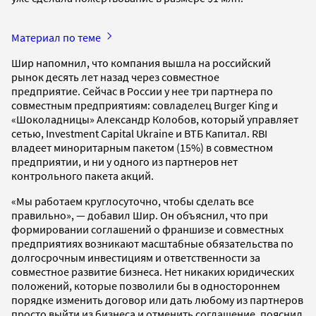
Материал по теме
Шир напомнил, что компания вышла на российский
рынок десять лет назад через совместное
предприятие. Сейчас в России у нее три партнера по
совместным предприятиям: совладелец Burger King и
«Шоколадницы» Александр Колобов, который управляет
сетью, Investment Capital Ukraine и ВТБ Капитал. RBI
владеет миноритарным пакетом (15%) в совместном
предприятии, и ни у одного из партнеров нет
контрольного пакета акций.
«Мы работаем круглосуточно, чтобы сделать все
правильно», — добавил Шир. Он объяснил, что при
формировании соглашений о франшизе и совместных
предприятиях возникают масштабные обязательства по
долгосрочным инвестициям и ответственности за
совместное развитие бизнеса. Нет никаких юридических
положений, которые позволили бы в одностороннем
порядке изменить договор или дать любому из партнеров
просто выйти из бизнеса и отменить соглашение, пояснил