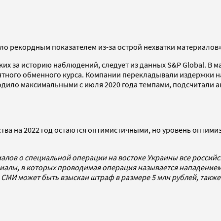
ало рекордным показателем из-за острой нехватки материалов»
ких за историю наблюдений, следует из данных S&P Global. В 
ятного обменного курса. Компании перекладывали издержки на
одило максимальными с июля 2020 года темпами, подсчитали а
ва на 2022 год остаются оптимистичными, но уровень оптимизм
алов о специальной операции на востоке Украины все россий
алы, в которых проводимая операция называется нападением,
со СМИ может быть взыскан штраф в размере 5 млн рублей, так