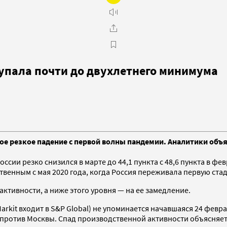
 упала почти до двухлетнего минимума
ое резкое падение с первой волны пандемии. Аналитики объя
ии резко снизился в марте до 44,1 пункта с 48,6 пункта в фев
венным с мая 2020 года, когда Россия переживала первую ста
активности, а ниже этого уровня — на ее замедление.
Markit входит в S&P Global) не упоминается начавшаяся 24 фев
и против Москвы. Спад производственной активности объясняе