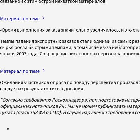
связанной с этим острой нехваткой материалов.
Материал по теме
«Время выполнения заказа значительно увеличилось, и это ст
Темпы падения экспортных заказов стали одними из самых рез
сырья росла быстрыми темпами, в том числе из-за неблагопри
января 2003 года. Сокращение численности персонала происх
Материал по теме
Ожидания участников опроса по поводу перспектив производст
следует из результатов исследования.
*Согласно требованию Роскомнадзора, при подготовке матери
официальных источников РФ. Мы не можем публиковать матери
цитата (статья 53 ФЗ о СМИ). В случае нарушения требования 