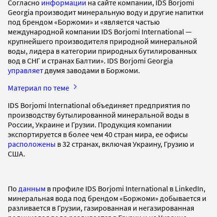
Согласно
информации
на сайте компании, IDS Borjomi
Georgia производит минеральную воду и другие напитки
под брендом «Боржоми» и «является частью
международной компании IDS Borjomi International —
крупнейшего производителя природной минеральной
воды, лидера в категории природных бутилированных
вод в СНГ и странах Балтии». IDS Borjomi Georgia
управляет
двумя заводами в Боржоми.
Материал по теме
IDS Borjomi International объединяет предприятия по
производству бутылированной минеральной воды в
России, Украине и Грузии. Продукция компании
экспортируется в более чем 40 стран мира, ее офисы
расположены
в 32 странах, включая Украину, Грузию и
США.
По
данным
в профиле IDS Borjomi International в LinkedIn,
минеральная вода под брендом «Боржоми» добывается и
разливается в Грузии, газированная и негазированная