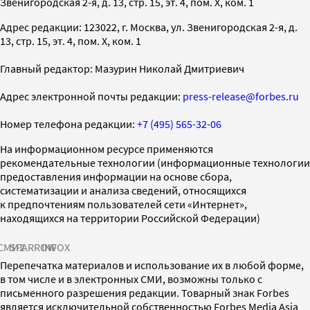
Звенигородская 2-я, д. 13, стр. 15, эт. 4, пом. X, ком. 1
Адрес редакции: 123022, г. Москва, ул. Звенигородская 2-я, д.
13, стр. 15, эт. 4, пом. X, ком. 1
Главный редактор: Мазурин Николай Дмитриевич
Адрес электронной почты редакции:
press-release@forbes.ru
Номер телефона редакции:
+7 (495) 565-32-06
На информационном ресурсе применяются
рекомендательные технологии (информационные технологии
предоставления информации на основе сбора,
систематизации и анализа сведений, относящихся
к предпочтениям пользователей сети «Интернет»,
находящихся на территории Российской Федерации)
СМИ2
SPARROW
INFOX
Перепечатка материалов и использование их в любой форме,
в том числе и в электронных СМИ, возможны только с
письменного разрешения редакции. Товарный знак Forbes
является исключительной собственностью Forbes Media Asia