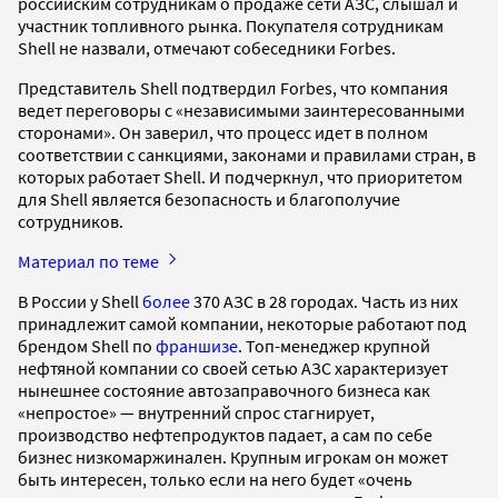
российским сотрудникам о продаже сети АЗС, слышал и
участник топливного рынка. Покупателя сотрудникам
Shell не назвали, отмечают собеседники Forbes.
Представитель Shell подтвердил Forbes, что компания
ведет переговоры с «независимыми заинтересованными
сторонами». Он заверил, что процесс идет в полном
соответствии с санкциями, законами и правилами стран, в
которых работает Shell. И подчеркнул, что приоритетом
для Shell является безопасность и благополучие
сотрудников.
Материал по теме
В России у Shell
более
370 АЗС в 28 городах. Часть из них
принадлежит самой компании, некоторые работают под
брендом Shell по
франшизе
. Топ-менеджер крупной
нефтяной компании со своей сетью АЗС характеризует
нынешнее состояние автозаправочного бизнеса как
«непростое» — внутренний спрос стагнирует,
производство нефтепродуктов падает, а сам по себе
бизнес низкомаржинален. Крупным игрокам он может
быть интересен, только если на него будет «очень