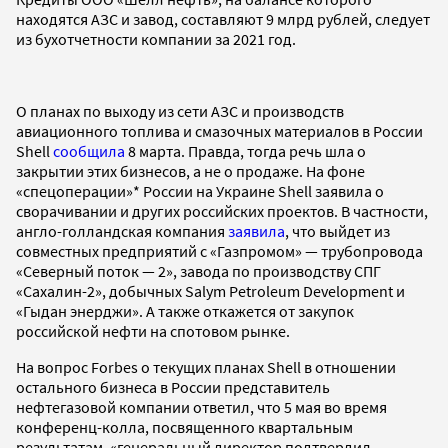
находятся АЗС и завод, составляют 9 млрд рублей, следует
из бухотчетности компании за 2021 год.
О планах по выходу из сети АЗС и производств
авиационного топлива и смазочных материалов в России
Shell
сообщила
8 марта. Правда, тогда речь шла о
закрытии этих бизнесов, а не о продаже. На фоне
«спецоперации»* России на Украине Shell заявила о
сворачивании и других российских проектов. В частности,
англо-голландская компания
заявила
, что выйдет из
совместных предприятий с «Газпромом» — трубопровода
«Северный поток — 2», завода по производству СПГ
«Сахалин-2», добычных Salym Petroleum Development и
«Гыдан энерджи». А также откажется от закупок
российской нефти на спотовом рынке.
На вопрос Forbes о текущих планах Shell в отношении
остального бизнеса в России представитель
нефтегазовой компании ответил, что 5 мая во время
конференц-колла, посвященного квартальным
результатам, «генеральный директор подтвердил