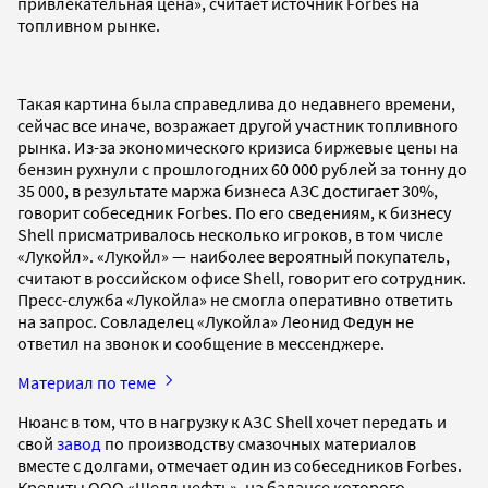
привлекательная цена», считает источник Forbes на
топливном рынке.
Такая картина была справедлива до недавнего времени,
сейчас все иначе, возражает другой участник топливного
рынка. Из-за экономического кризиса биржевые цены на
бензин рухнули с прошлогодних 60 000 рублей за тонну до
35 000, в результате маржа бизнеса АЗС достигает 30%,
говорит собеседник Forbes. По его сведениям, к бизнесу
Shell присматривалось несколько игроков, в том числе
«Лукойл». «Лукойл» — наиболее вероятный покупатель,
считают в российском офисе Shell, говорит его сотрудник.
Пресс-служба «Лукойла» не смогла оперативно ответить
на запрос. Совладелец «Лукойла» Леонид Федун не
ответил на звонок и сообщение в мессенджере.
Материал по теме
Нюанс в том, что в нагрузку к АЗС Shell хочет передать и
свой
завод
по производству смазочных материалов
вместе с долгами, отмечает один из собеседников Forbes.
Кредиты ООО «Шелл нефть», на балансе которого