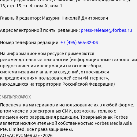
13, стр. 15, эт. 4, пом. X, ком. 1
Главный редактор: Мазурин Николай Дмитриевич
Адрес электронной почты редакции:
press-release@forbes.ru
Номер телефона редакции:
+7 (495) 565-32-06
На информационном ресурсе применяются
рекомендательные технологии (информационные технологии
предоставления информации на основе сбора,
систематизации и анализа сведений, относящихся
к предпочтениям пользователей сети «Интернет»,
находящихся на территории Российской Федерации)
СМИ2
SPARROW
INFOX
Перепечатка материалов и использование их в любой форме,
в том числе и в электронных СМИ, возможны только с
письменного разрешения редакции. Товарный знак Forbes
является исключительной собственностью Forbes Media Asia
Pte. Limited. Все права защищены.
AO «АС Рус Медиа»
·
2026