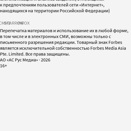
к предпочтениям пользователей сети «Интернет»,
находящихся на территории Российской Федерации)
СМИ2
SPARROW
INFOX
Перепечатка материалов и использование их в любой форме,
в том числе и в электронных СМИ, возможны только с
письменного разрешения редакции. Товарный знак Forbes
является исключительной собственностью Forbes Media Asia
Pte. Limited. Все права защищены.
AO «АС Рус Медиа»
·
2026
16+