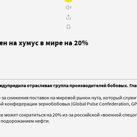
н на хумус в мире на 20%
редупредила отраслевая группа производителей бобовых. Гла
из-за снижения поставок на мировой рынок нута, который служ
ой конфедерации зернобобовых (Global Pulse Confederation, G
ке может сократиться на 20% из-за российской «военной спецо
ый подорожанием нефти.