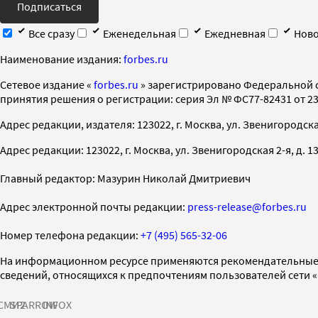
Подписаться
Все сразу
Еженедельная
Ежедневная
Ново
Наименование издания:
forbes.ru
Cетевое издание «
forbes.ru
» зарегистрировано Федеральной 
принятия решения о регистрации: серия Эл № ФС77-82431 от 23 
Адрес редакции, издателя: 123022, г. Москва, ул. Звенигородская 2-
Адрес редакции: 123022, г. Москва, ул. Звенигородская 2-я, д. 13, с
Главный редактор: Мазурин Николай Дмитриевич
Адрес электронной почты редакции:
press-release@forbes.ru
Номер телефона редакции:
+7 (495) 565-32-06
На информационном ресурсе применяются рекомендательные 
сведений, относящихся к предпочтениям пользователей сети 
СМИ2
SPARROW
INFOX