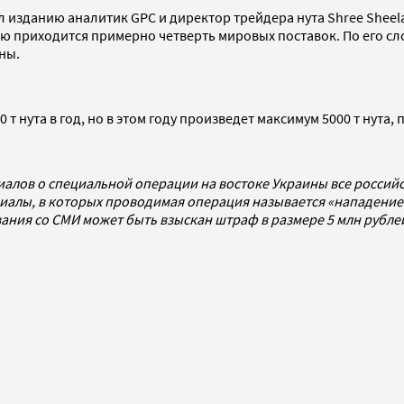
изданию аналитик GPC и директор трейдера нута Shree Sheela I
 приходится примерно четверть мировых поставок. По его слова
аны.
 т нута в год, но в этом году произведет максимум 5000 т нута
иалов о специальной операции на востоке Украины все росси
алы, в которых проводимая операция называется «нападением
ования со СМИ может быть взыскан штраф в размере 5 млн рубл