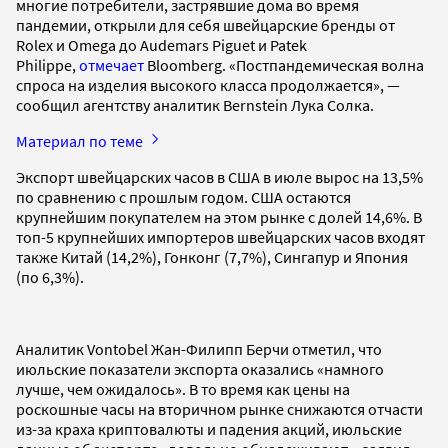
многие потребители, застрявшие дома во время
пандемии, открыли для себя швейцарские бренды от
Rolex и Omega до Audemars Piguet и Patek
Philippe,
отмечает
Bloomberg. «Постпандемическая волна
спроса на изделия высокого класса продолжается», —
сообщил агентству аналитик Bernstein Лука Солка.
Материал по теме
Экспорт швейцарских часов в США в июле вырос на 13,5%
по сравнению с прошлым годом. США остаются
крупнейшим покупателем на этом рынке с долей 14,6%. В
топ-5 крупнейших импортеров швейцарских часов входят
также Китай (14,2%), Гонконг (7,7%), Сингапур и Япония
(по 6,3%).
Аналитик Vontobel Жан-Филипп Берчи отметил, что
июльские показатели экспорта оказались «намного
лучше, чем ожидалось». В то время как цены на
роскошные часы на вторичном рынке снижаются отчасти
из-за краха криптовалюты и падения акций, июльские