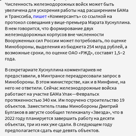
Численность железнодорожных войск может быть
увеличена для ускорения работы над расширением БАМа
и Транссиба,
пишет
«Коммерсантъ» со ссылкой на
протокол совещания у вице-премьера Марата Хуснуллина.
В нем говорится, что формирование двух
железнодорожных корпусов вне численности
Вооруженных сил России может потребовать, по оценке
Минобороны, выделения из бюджета 254 млрд рублей, а
возможные сроки, по оценке ОАО «РЖД», составят 1,5–2
года.
В секретариате Хуснуллина комментариев не
предоставили, в Минтрансе переадресовали запрос в
Минобороны. В этом министерстве, как и в Минфине, на
него не ответили. Сейчас железнодорожные войска
работают на участке БАМа Улак—Февральск
протяженностью 340 км. Им поручено строительство 19
объектов. Заместитель главы Минобороны Дмитрий
Булгаков в августе сообщил телеканалу «Звезда», что в
2022 году планируется завершить работу на десяти
объектах, три из них уже сдали. В следующем году
предполагается сдать еще девять объектов.