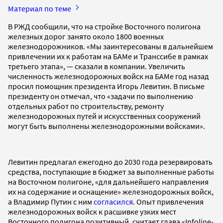
Материал по теме
В РЖД сообщили, что на стройке Восточного полигона
железных дорог занято около 1800 военных
железнодорожников. «Мы заинтересованы в дальнейшем
привлечении их к работам на БАМе и Транссибе в рамках
третьего этапа», — сказали в компании. Увеличить
численность железнодорожных войск на БАМе год назад
просил помощник президента Игорь Левитин. В письме
президенту он отмечал, что «задачи по выполнению
отдельных работ по строительству, ремонту
железнодорожных путей и искусственных сооружений
могут быть выполнены железнодорожными войсками».
Левитин предлагал ежегодно до 2030 года резервировать
средства, поступающие в бюджет за выполненные работы
на Восточном полигоне, «для дальнейшего направления
их на содержание и оснащение» железнодорожных войск,
а Владимир Путин с ним
согласился
. Опыт привлечения
железнодорожных войск к расшивке узких мест
Восточного полигона позитивный, считает глава «Infoline-