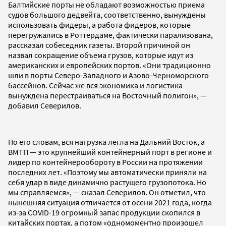
Балтийские порты не обладают возможностью приема
судов большого дедвейта, соответственно, вынуждены
использовать фидеры, а работа фидеров, которые
перегружались в Роттердаме, фактически парализована,
рассказал собеседник газеты. Второй причиной он
назвал сокращение объема грузов, которые идут из
американских и европейских портов. «Они традиционно
шли в порты Северо-Западного и Азово-Черноморского
бассейнов. Сейчас же вся экономика и логистика
вынуждена перестраиваться на Восточный полигон», —
добавил Северилов.
По его словам, вся нагрузка легла на Дальний Восток, а
ВМТП — это крупнейший контейнерный порт в регионе и
лидер по контейнерообороту в России на протяжении
последних лет. «Поэтому мы автоматически приняли на
себя удар в виде динамично растущего грузопотока. Но
мы справляемся», — сказал Северилов. Он отметил, что
нынешняя ситуация отличается от осени 2021 года, когда
из-за COVID-19 огромный запас продукции скопился в
китайских портах, а потом «одномоментно произошел