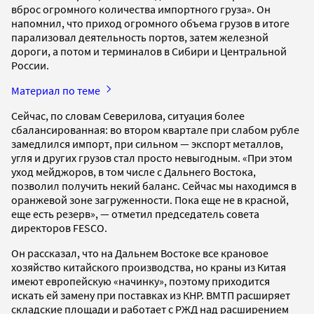
вброс огромного количества импортного груза». Он
напомнил, что приход огромного объема грузов в итоге
парализовал деятельность портов, затем железной
дороги, а потом и терминалов в Сибири и Центральной
России.
Материал по теме
Сейчас, по словам Северилова, ситуация более
сбалансированная: во втором квартале при слабом рубле
замедлился импорт, при сильном — экспорт металлов,
угля и других грузов стал просто невыгодным. «При этом
уход мейджоров, в том числе с Дальнего Востока,
позволил получить некий баланс. Сейчас мы находимся в
оранжевой зоне загруженности. Пока еще не в красной,
еще есть резерв», — отметил председатель совета
директоров FESCO.
Он рассказал, что на Дальнем Востоке все крановое
хозяйство китайского производства, но краны из Китая
имеют европейскую «начинку», поэтому приходится
искать ей замену при поставках из КНР. ВМТП расширяет
складские площади и работает с РЖД над расширением