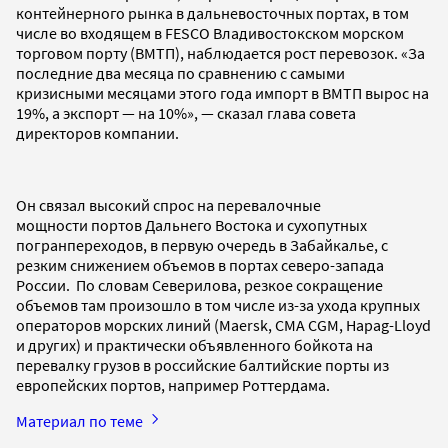
контейнерного рынка в дальневосточных портах, в том
числе во входящем в FESCO Владивостокском морском
торговом порту (ВМТП), наблюдается рост перевозок. «За
последние два месяца по сравнению с самыми
кризисными месяцами этого года импорт в ВМТП вырос на
19%, а экспорт — на 10%», — сказал глава совета
директоров компании.
Он связал высокий спрос на перевалочные
мощности портов Дальнего Востока и сухопутных
погранпереходов, в первую очередь в Забайкалье, с
резким снижением объемов в портах северо-запада
России. По словам Северилова, резкое сокращение
объемов там произошло в том числе из-за ухода крупных
операторов морских линий (Maersk, CMA CGM, Hapag-Lloyd
и других) и практически объявленного бойкота на
перевалку грузов в российские балтийские порты из
европейских портов, например Роттердама.
Материал по теме