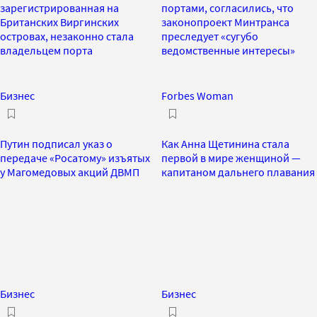
зарегистрированная на
портами, согласились, что
Британских Виргинских
законопроект Минтранса
островах, незаконно стала
преследует «сугубо
владельцем порта
ведомственные интересы»
Бизнес
Forbes Woman
Путин подписал указ о
Как Анна Щетинина стала
передаче «Росатому» изъятых
первой в мире женщиной —
у Магомедовых акций ДВМП
капитаном дальнего плавания
Бизнес
Бизнес