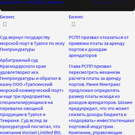
дорожает и что будет дальше
по близкой к реко
Бизнес
Бизнес
Суд вернул государству
РСПП призвал отказаться от
морской порт в Туапсе по иску
привязки платы за аренду
Генпрокуратуры
портов к доходам
арендаторов
Арбитражный суд
Краснодарского края
Глава РСПП призвал
удовлетворил иск
пересмотреть механизм
Генпрокуратуры и обратил в
расчета платы за аренду
казну ООО «Туапсинский
портов. Ранее Минтранс
морской коммерческий порт»
предложил определять
и еще три предприятия,
размер платы исходя из
специализирующихся на
доходов арендаторов. Шохин
перевалке овощной
предупредил, что это может
продукции в Туапсе и
снизить доходы бюджета и
Темрюке. Суд вслед за
«подорвать» инвестпотенциал
прокуратурой посчитал, что
портовой индустрии.
компания Vonixel Limited BVI,
Компании, управляющие