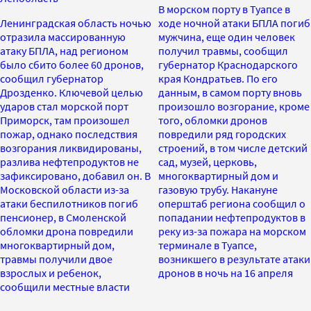
В морском порту в Туапсе в
Ленинградская область ночью
ходе ночной атаки БПЛА погиб
отразила массированную
мужчина, еще один человек
атаку БПЛА, над регионом
получил травмы, сообщил
было сбито более 60 дронов,
губернатор Краснодарского
сообщил губернатор
края Кондратьев. По его
Дрозденко. Ключевой целью
данным, в самом порту вновь
ударов стал морской порт
произошло возгорание, кроме
Приморск, там произошел
того, обломки дронов
пожар, однако последствия
повредили ряд городских
возгорания ликвидированы,
строений, в том числе детский
разлива нефтепродуктов не
сад, музей, церковь,
зафиксировано, добавил он. В
многоквартирный дом и
Московской области из-за
газовую трубу. Накануне
атаки беспилотников погиб
оперштаб региона сообщил о
пенсионер, в Смоленской
попадании нефтепродуктов в
обломки дрона повредили
реку из-за пожара на морском
многоквартирный дом,
терминале в Туапсе,
травмы получили двое
возникшего в результате атаки
взрослых и ребенок,
дронов в ночь на 16 апреля
сообщили местные власти