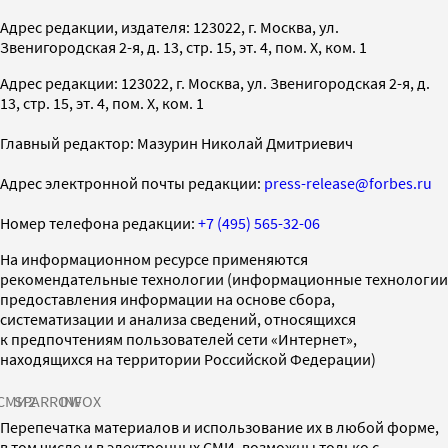
Адрес редакции, издателя: 123022, г. Москва, ул.
Звенигородская 2-я, д. 13, стр. 15, эт. 4, пом. X, ком. 1
Адрес редакции: 123022, г. Москва, ул. Звенигородская 2-я, д.
13, стр. 15, эт. 4, пом. X, ком. 1
Главный редактор: Мазурин Николай Дмитриевич
Адрес электронной почты редакции:
press-release@forbes.ru
Номер телефона редакции:
+7 (495) 565-32-06
На информационном ресурсе применяются
рекомендательные технологии (информационные технологии
предоставления информации на основе сбора,
систематизации и анализа сведений, относящихся
к предпочтениям пользователей сети «Интернет»,
находящихся на территории Российской Федерации)
СМИ2
SPARROW
INFOX
Перепечатка материалов и использование их в любой форме,
в том числе и в электронных СМИ, возможны только с