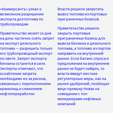
«Коммерсантъ» узнал о
Власти решили запретить
возможном разрешении
вывоз топлива из портовых
экспорта дизтоплива по
приграничных базисов
трубопроводам
Правительство решило
Правительство может со дня
закрыть портовые
на день частично снять запрет
приграничные базисы для
на экспорт дизельного
вывоза бензина и дизельного
топлива — разрешить только
топлива, а топливо из портов
его трубопроводный экспорт
направить на внутренний
по квоте. Запрет экспорта
рынок. Если баланс спроса и
бензина останется в силе.
предложения на внутреннем
Эксперты отмечают, что
рынке не будет найден, то
ослабление запрета
власти введут жесткие
необходимо из-за рисков,
регуляторные меры, как на
связанных с переполнением
рынке удобрений, пообещал
хранилищ и снижением
вице-премьер Новак на
нефтепереработки
совещании с топ-
менеджерами нефтяных
компаний