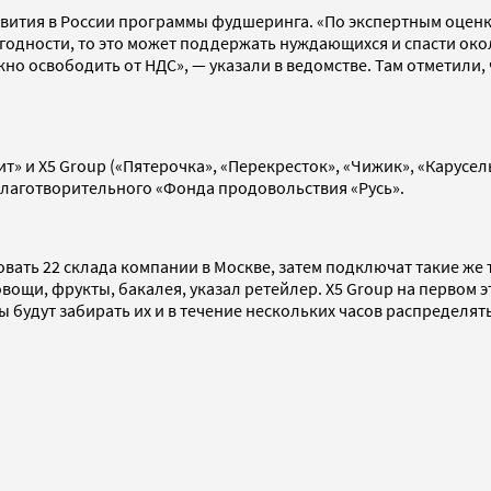
вития в России программы фудшеринга. «По экспертным оценка
дности, то это может поддержать нуждающихся и спасти около
жно освободить от НДС», — указали в ведомстве. Там отметили,
т» и X5 Group («Пятерочка», «Перекресток», «Чижик», «Карусел
лаготворительного «Фонда продовольствия «Русь».
вовать 22 склада компании в Москве, затем подключат такие же
вощи, фрукты, бакалея, указал ретейлер. X5 Group на первом э
ы будут забирать их и в течение нескольких часов распределя