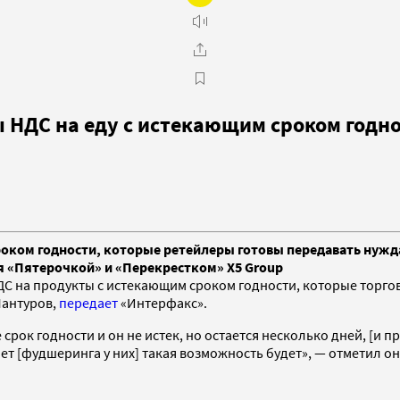
 НДС на еду с истекающим сроком годн
роком годности, которые ретейлеры готовы передавать нуж
я «Пятерочкой» и «Перекрестком» X5 Group
 на продукты с истекающим сроком годности, которые торговы
Мантуров,
передает
«Интерфакс».
 срок годности и он не истек, но остается несколько дней, [и 
чет [фудшеринга у них] такая возможность будет», — отметил он