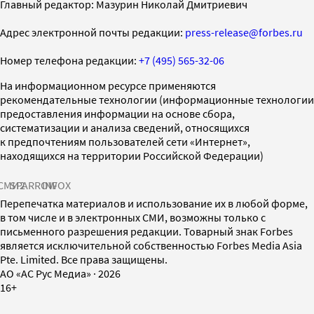
Главный редактор: Мазурин Николай Дмитриевич
Адрес электронной почты редакции:
press-release@forbes.ru
Номер телефона редакции:
+7 (495) 565-32-06
На информационном ресурсе применяются
рекомендательные технологии (информационные технологии
предоставления информации на основе сбора,
систематизации и анализа сведений, относящихся
к предпочтениям пользователей сети «Интернет»,
находящихся на территории Российской Федерации)
СМИ2
SPARROW
INFOX
Перепечатка материалов и использование их в любой форме,
в том числе и в электронных СМИ, возможны только с
письменного разрешения редакции. Товарный знак Forbes
является исключительной собственностью Forbes Media Asia
Pte. Limited. Все права защищены.
AO «АС Рус Медиа»
·
2026
16+