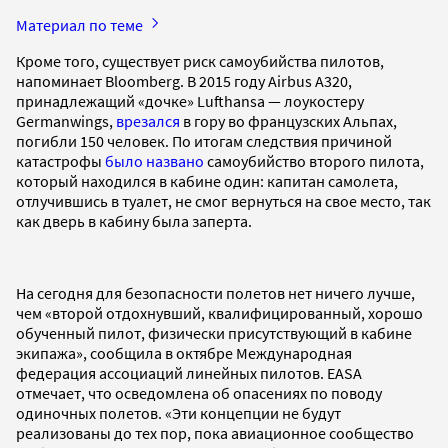
Материал по теме
Кроме того, существует риск самоубийства пилотов,
напоминает Bloomberg. В 2015 году Airbus A320,
принадлежащий «дочке» Lufthansa — лоукостеру
Germanwings,
врезался
в гору во французских Альпах,
погибли 150 человек. По итогам следствия причиной
катастрофы
было названо
самоубийство второго пилота,
который находился в кабине один: капитан самолета,
отлучившись в туалет, не смог вернуться на свое место, так
как дверь в кабину была заперта.
На сегодня для безопасности полетов нет ничего лучше,
чем «второй отдохнувший, квалифицированный, хорошо
обученный пилот, физически присутствующий в кабине
экипажа», сообщила в октябре Международная
федерация ассоциаций линейных пилотов.
EASA
отмечает, что осведомлена об опасениях по поводу
одиночных полетов. «Эти концепции не будут
реализованы до тех пор, пока авиационное сообщество