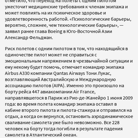
отметило, что переход на полеты с одним пилотом
ужесточит медицинские требования к членам экипажа и
может повлиять на их психическое здоровье и
удовлетворенность работой. «Психологические барьеры,
вероятно, сложнее, чем технологические барьеры», —
заявил ранее глава Boeing в Юго-Восточной Азии
Александр Фельдман.
Риск полетов с одним пилотом в том, что находящийся в
одиночестве пилот может не справиться с
эмоциональным напряжением в чрезвычайной ситуации и
ему некому будет помочь, отмечает командир экипажа
Airbus A330 компании Qantas Airways Тони Лукас,
возглавляющий Австралийскую и Международную
ассоциацию пилотов (AIPA). Именно это произошло на
борту рейса 447 авиакомпании Air France,
направлявшегося в Париж из Рио-де-Жанейро 1 июня 2009
года: во время полета командир экипажа оставил в
кабине второго пилота и пилота-стажера и отправился на
отдых, а когда он вернулся, остановить аэродинамическое
сваливание самолета уже было невозможно. Все 228
человек на борту тогда погибли в результате падения
самолета в Атлантический океан.