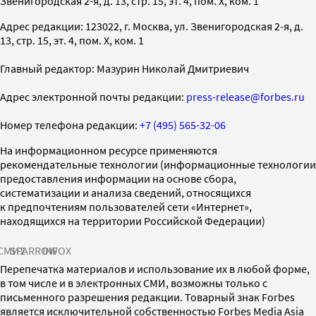
Звенигородская 2-я, д. 13, стр. 15, эт. 4, пом. X, ком. 1
Адрес редакции: 123022, г. Москва, ул. Звенигородская 2-я, д.
13, стр. 15, эт. 4, пом. X, ком. 1
Главный редактор: Мазурин Николай Дмитриевич
Адрес электронной почты редакции:
press-release@forbes.ru
Номер телефона редакции:
+7 (495) 565-32-06
На информационном ресурсе применяются
рекомендательные технологии (информационные технологии
предоставления информации на основе сбора,
систематизации и анализа сведений, относящихся
к предпочтениям пользователей сети «Интернет»,
находящихся на территории Российской Федерации)
СМИ2
SPARROW
INFOX
Перепечатка материалов и использование их в любой форме,
в том числе и в электронных СМИ, возможны только с
письменного разрешения редакции. Товарный знак Forbes
является исключительной собственностью Forbes Media Asia