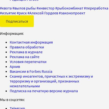
#
квота
#
вылов рыбы
#
инвестор
#
рыбокомбинат
#
переработка
#
изъятие
#
риск
#
Алексей Гордеев
#
законопроект
Подписаться
Информация:
Контактная информация
Правила обработки
Реклама в журнале
Реклама на сайте
Условия перепечатки
Архив
Вакансии в Forbes Russia
Сканер иноагентов, причастных к экстремизму и
терроризму и организаций, признанных
нежелательными
Подписка на печатную версию журнала
Мы в соцсетях:
Telegram