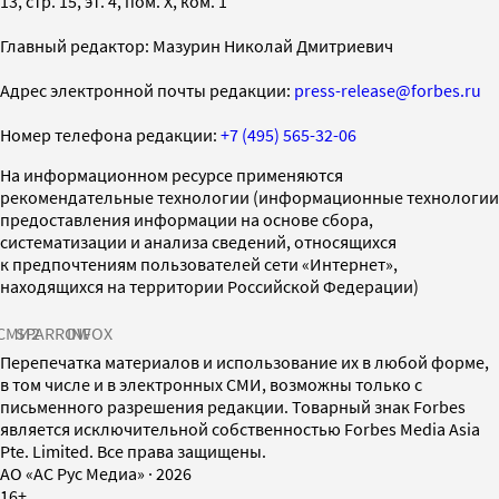
13, стр. 15, эт. 4, пом. X, ком. 1
Главный редактор: Мазурин Николай Дмитриевич
Адрес электронной почты редакции:
press-release@forbes.ru
Номер телефона редакции:
+7 (495) 565-32-06
На информационном ресурсе применяются
рекомендательные технологии (информационные технологии
предоставления информации на основе сбора,
систематизации и анализа сведений, относящихся
к предпочтениям пользователей сети «Интернет»,
находящихся на территории Российской Федерации)
СМИ2
SPARROW
INFOX
Перепечатка материалов и использование их в любой форме,
в том числе и в электронных СМИ, возможны только с
письменного разрешения редакции. Товарный знак Forbes
является исключительной собственностью Forbes Media Asia
Pte. Limited. Все права защищены.
AO «АС Рус Медиа»
·
2026
16+