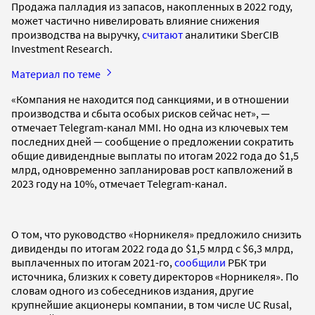
Продажа палладия из запасов, накопленных в 2022 году,
может частично нивелировать влияние снижения
производства на выручку,
считают
аналитики SberCIB
Investment Research.
Материал по теме
«Компания не находится под санкциями, и в отношении
производства и сбыта особых рисков сейчас нет», —
отмечает Telegram-канал MMI. Но одна из ключевых тем
последних дней — сообщение о предложении сократить
общие дивидендные выплаты по итогам 2022 года до $1,5
млрд, одновременно запланировав рост капвложений в
2023 году на 10%, отмечает Telegram-канал.
О том, что руководство «Норникеля» предложило снизить
дивиденды по итогам 2022 года до $1,5 млрд с $6,3 млрд,
выплаченных по итогам 2021-го,
сообщили
РБК три
источника, близких к совету директоров «Норникеля». По
словам одного из собеседников издания, другие
крупнейшие акционеры компании, в том числе UC Rusal,