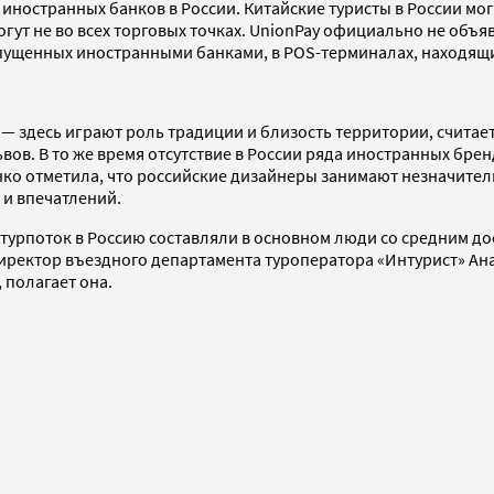
иностранных банков в России. Китайские туристы в России мог
могут не во всех торговых точках. UnionPay официально не объ
выпущенных иностранными банками, в POS-терминалах, находя
 — здесь играют роль традиции и близость территории, считае
ов. В то же время отсутствие в России ряда иностранных брен
енко отметила, что российские дизайнеры занимают незначите
и впечатлений.
 турпоток в Россию составляли в основном люди со средним д
иректор въездного департамента туроператора «Интурист» Ан
, полагает она.