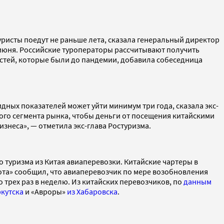
Туристы поедут не раньше лета, сказала генеральный директор
е июня. Российские туроператоры рассчитывают получить
стей, которые были до пандемии, добавила собеседница
дных показателей может уйти минимум три года, сказала экс-
того сегмента рынка, чтобы деньги от посещения китайскими
знеса», — отметила экс-глава Ростуризма.
 туризма из Китая авиаперевозки. Китайские чартеры в
лота» сообщил, что авиаперевозчик по мере возобновления
 трех раз в неделю. Из китайских перевозчиков, по
данным
ркутска
и «Авроры»
из Хабаровска
.