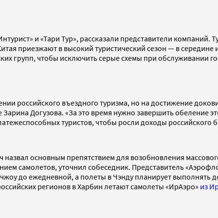
«Интурист» и «Тари Тур», рассказали представители компаний. 
 Китая приезжают в высокий туристический сезон — в середин
их групп, чтобы исключить серые схемы при обслуживании го
ении российского въездного туризма, но на достижение докови
е Зарина Догузова. «За это время нужно завершить обеление э
латежеспособных туристов, чтобы росли доходы российского би
ч назвал основным препятствием для возобновления массового
ванием самолетов, уточнил собеседник. Представитель «Аэроф
нчжоу до ежедневной, а полеты в Чэнду планирует выполнять до
Из российских регионов в Харбин летают самолеты «ИрАэро»
из И