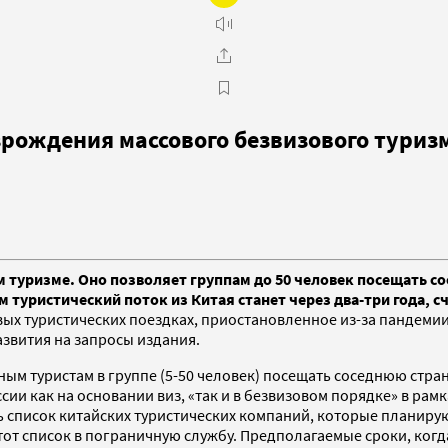
зрождения массового безвизового туриз
 туризме. Оно позволяет группам до 50 человек посещать со
м туристический поток из Китая станет через два-три года, 
ых туристических поездках, приостановленное из-за пандемии
азвития на запросы издания.
ым туристам в группе (5-50 человек) посещать соседнюю стран
ии как на основании виз, «так и в безвизовом порядке» в рам
 список китайских туристических компаний, которые планирую
от список в пограничную службу. Предполагаемые сроки, когд