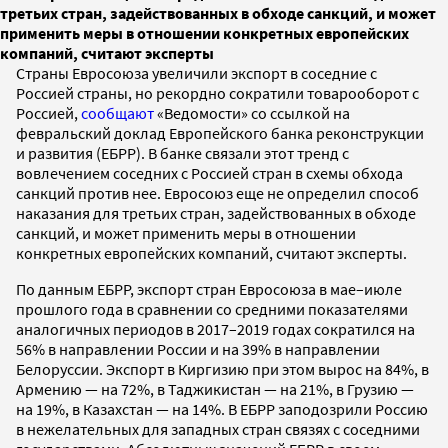
третьих стран, задействованных в обходе санкций, и может
применить меры в отношении конкретных европейских
компаний, считают эксперты
Страны Евросоюза увеличили экспорт в соседние с
Россией страны, но рекордно сократили товарооборот с
Россией,
сообщают
«Ведомости» со ссылкой на
февральский доклад Европейского банка реконструкции
и развития (ЕБРР). В банке связали этот тренд с
вовлечением соседних с Россией стран в схемы обхода
санкций против нее. Евросоюз еще не определил способ
наказания для третьих стран, задействованных в обходе
санкций, и может применить меры в отношении
конкретных европейских компаний, считают эксперты.
По данным ЕБРР, экспорт стран Евросоюза в мае–июле
прошлого года в сравнении со средними показателями
аналогичных периодов в 2017–2019 годах сократился на
56% в направлении России и на 39% в направлении
Белоруссии. Экспорт в Киргизию при этом вырос на 84%, в
Армению — на 72%, в Таджикистан — на 21%, в Грузию —
на 19%, в Казахстан — на 14%. В ЕБРР заподозрили Россию
в нежелательных для западных стран связях с соседними