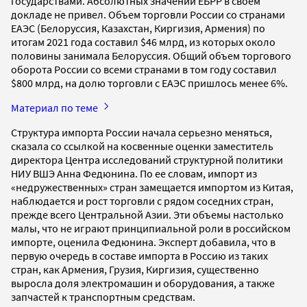
государствами. Абсолютных значений ЕБРР в своем
докладе не привел. Объем торговли России со странами
ЕАЭС (Белоруссия, Казахстан, Киргизия, Армения) по
итогам 2021 года составил $46 млрд, из которых около
половины занимала Белоруссия. Общий объем торгового
оборота России со всеми странами в том году составил
$800 млрд, на долю торговли с ЕАЭС пришлось менее 6%.
Материал по теме
Структура импорта России начала серьезно меняться,
сказала со ссылкой на косвенные оценки заместитель
директора Центра исследований структурной политики
НИУ ВШЭ Анна Федюнина. По ее словам, импорт из
«недружественных» стран замещается импортом из Китая,
наблюдается и рост торговли с рядом соседних стран,
прежде всего Центральной Азии. Эти объемы настолько
малы, что не играют принципиальной роли в российском
импорте, оценила Федюнина. Эксперт добавила, что в
первую очередь в составе импорта в Россию из таких
стран, как Армения, Грузия, Киргизия, существенно
выросла доля электромашин и оборудования, а также
запчастей к транспортным средствам.