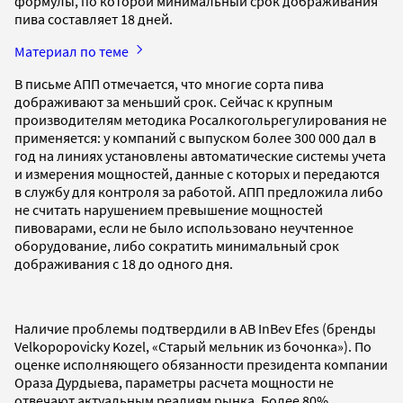
формулы, по которой минимальный срок дображивания
пива составляет 18 дней.
Материал по теме
В письме АПП отмечается, что многие сорта пива
дображивают за меньший срок. Сейчас к крупным
производителям методика Росалкогольрегулирования не
применяется: у компаний с выпуском более 300 000 дал в
год на линиях установлены автоматические системы учета
и измерения мощностей, данные с которых и передаются
в службу для контроля за работой. АПП предложила либо
не считать нарушением превышение мощностей
пивоварами, если не было использовано неучтенное
оборудование, либо сократить минимальный срок
дображивания с 18 до одного дня.
Наличие проблемы подтвердили в AB InBev Efes (бренды
Velkopopovicky Kozel, «Старый мельник из бочонка»). По
оценке исполняющего обязанности президента компании
Ораза Дурдыева, параметры расчета мощности не
отвечают актуальным реалиям рынка. Более 80%