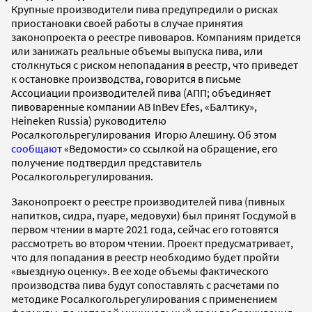
Крупные производители пива предупредили о рисках
приостановки своей работы в случае принятия
законопроекта о реестре пивоваров. Компаниям придется
или занижать реальные объемы выпуска пива, или
столкнуться с риском непопадания в реестр, что приведет
к остановке производства, говорится в письме
Ассоциации производителей пива (АПП; объединяет
пивоваренные компании AB InBev Efes, «Балтику»,
Heineken Russia) руководителю
Росалкогольрегулирования Игорю Алешину. Об этом
сообщают
«Ведомости» со ссылкой на обращение, его
получение подтвердил представитель
Росалкогольрегулирования.
Законопроект о реестре производителей пива (пивных
напитков, сидра, пуаре, медовухи) был принят Госдумой в
первом чтении в марте 2021 года, сейчас его готовятся
рассмотреть во втором чтении. Проект предусматривает,
что для попадания в реестр необходимо будет пройти
«выездную оценку». В ее ходе объемы фактического
производства пива будут сопоставлять с расчетами по
методике Росалкогольрегулирования с применением