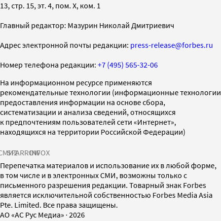
13, стр. 15, эт. 4, пом. X, ком. 1
Главный редактор: Мазурин Николай Дмитриевич
Адрес электронной почты редакции:
press-release@forbes.ru
Номер телефона редакции:
+7 (495) 565-32-06
На информационном ресурсе применяются
рекомендательные технологии (информационные технологии
предоставления информации на основе сбора,
систематизации и анализа сведений, относящихся
к предпочтениям пользователей сети «Интернет»,
находящихся на территории Российской Федерации)
СМИ2
SPARROW
INFOX
Перепечатка материалов и использование их в любой форме,
в том числе и в электронных СМИ, возможны только с
письменного разрешения редакции. Товарный знак Forbes
является исключительной собственностью Forbes Media Asia
Pte. Limited. Все права защищены.
AO «АС Рус Медиа»
·
2026