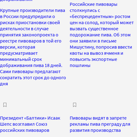
Российские пивовары
Крупные производители пива
столкнулись с
в России предупредили о
«беспрецедентным» ростом
рисках приостановки своей
цен на солод, который может
деятельности в случае
вызвать существенное
принятия законопроекта о
подорожание пива. Об этом
реестре пивоваров в той его
они заявили в письме
версии, которая
Мишустину, попросив ввести
предусматривает
квоты на вывоз ячменя и
минимальный срок
повысить экспортные
дображивания пива 18 дней.
пошлины
Сами пивовары предлагают
сократить этот срок до одного
дня
Президент «Балтики» Исаак
Пивовары видят в запрете
Шепс возглавил Союз
рекламы пива преграду для
российских пивоваров
развития производства