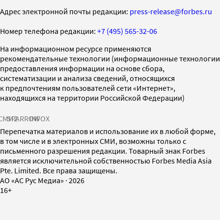
Адрес электронной почты редакции:
press-release@forbes.ru
Номер телефона редакции:
+7 (495) 565-32-06
На информационном ресурсе применяются
рекомендательные технологии (информационные технологии
предоставления информации на основе сбора,
систематизации и анализа сведений, относящихся
к предпочтениям пользователей сети «Интернет»,
находящихся на территории Российской Федерации)
СМИ2
SPARROW
INFOX
Перепечатка материалов и использование их в любой форме,
в том числе и в электронных СМИ, возможны только с
письменного разрешения редакции. Товарный знак Forbes
является исключительной собственностью Forbes Media Asia
Pte. Limited. Все права защищены.
AO «АС Рус Медиа»
·
2026
16+