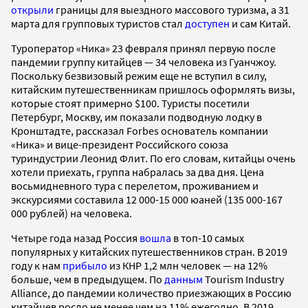
открыли
границы для выездного массового туризма, а 31
марта для групповых туристов стал
доступен
и сам Китай.
Туроператор «Ника» 23 февраля принял первую после
пандемии группу китайцев — 34 человека из Гуанчжоу.
Поскольку безвизовый режим еще не вступил в силу,
китайским путешественникам пришлось оформлять визы,
которые стоят примерно $100. Туристы посетили
Петербург, Москву, им показали подводную лодку в
Кронштадте, рассказал Forbes основатель компании
«Ника» и вице-президент Российского союза
туриндустрии Леонид Флит. По его словам, китайцы очень
хотели приехать, группа набралась за два дня. Цена
восьмидневного тура с перелетом, проживанием и
экскурсиями составила 12 000-15 000 юаней (135 000-167
000 рублей) на человека.
Четыре года назад Россия
вошла
в топ-10 самых
популярных у китайских путешественников стран. В 2019
году к нам
прибыло
из КНР 1,2 млн человек — на 12%
больше, чем в предыдущем. По
данным
Tourism Industry
Alliance, до пандемии количество приезжающих в Россию
китайцев росло не менее чем на 11% ежегодно. В 2019