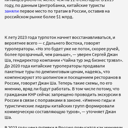
году, по данным Центробанка, китайские туристы
заняли
первое место по тратам в России, оставив на
российском рынке более $1 млрд.
К лету 2023 года турпоток начнет восстанавливаться, и
вероятнее всего — с Дальнего Востока, говорят
туроператоры. «Но это будет уже не поток, скорее ручей,
более прозрачный, чем раньше», — уверен Сергей Джан
Ша, гендиректор компании «Чайна тур энд бизнес трэвэл».
До 2020 года китайские туроператоры продавали
пакетные туры по демпинговым ценам, надеясь, что
компенсируют это шопингом и посещением ресторанов в
России, говорит Джан Ша. Теперь такие схемы, по его
мнению, вряд ли будут работать. В том числе потому, что
гражданам КНР сейчас запрещено проводить экскурсии в
России в связи с поправками в законе. «Именно гиды и
туристические лидеры китайских групп формировали
коммерческую составляющую туров», — уточняет Джан
Ша.
В 2023 году цена путевки в Россию повысится как минимум