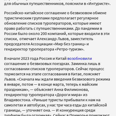
для обычных путешественников, пояснили в «Интуристе».
Российско-китайское соглашение о безвизовом обмене
туристическим группами предполагает регулярное
обновление списков туроператоров, которые имеют
право работать с путешественниками. До пандемии в
России было около 200 компаний, которые входили в эти
списки, отмечает Александр Львов, заместитель
председателя Ассоциации «Мир без границ» и
гендиректор туроператора «Ретро-туризм».
В начале 2023 года Россия и Китай
возобновили
соглашение о безвизовых поездках. Заминка лишь в
согласовании списков туроператоров. Сейчас процесс
тормозится на этапе согласования в Китае, поясняет
Львов. «Сначала мы ждали введения безвизового режима
в январе, потом — в конце марта, теперь к майским
праздникам», — объясняет Анна Филимонова,
гендиректор туроператора «Дороги мира» из
Владивостока. «Раньше туристы прибывали к нам на
самолетах и автобусах, у нас три часа езды до китайской
границы, — уточняет она. — И конкуренция среди
турфирм была огромная». Сейчас в Приморье приезжают