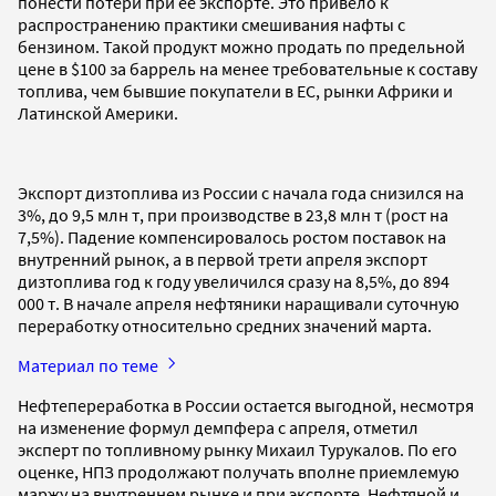
понести потери при ее экспорте. Это привело к
распространению практики смешивания нафты с
бензином. Такой продукт можно продать по предельной
цене в $100 за баррель на менее требовательные к составу
топлива, чем бывшие покупатели в ЕС, рынки Африки и
Латинской Америки.
Экспорт дизтоплива из России с начала года снизился на
3%, до 9,5 млн т, при производстве в 23,8 млн т (рост на
7,5%). Падение компенсировалось ростом поставок на
внутренний рынок, а в первой трети апреля экспорт
дизтоплива год к году увеличился сразу на 8,5%, до 894
000 т. В начале апреля нефтяники наращивали суточную
переработку относительно средних значений марта.
Материал по теме
Нефтепереработка в России остается выгодной, несмотря
на изменение формул демпфера с апреля, отметил
эксперт по топливному рынку Михаил Турукалов. По его
оценке, НПЗ продолжают получать вполне приемлемую
маржу на внутреннем рынке и при экспорте. Нефтяной и