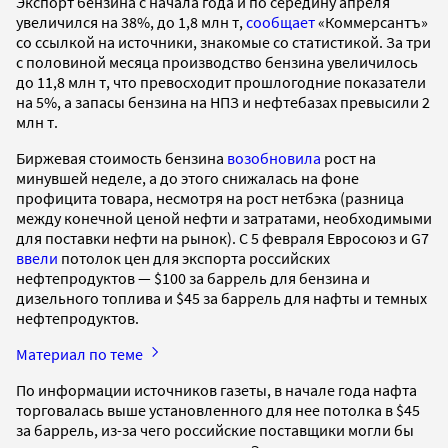
Экспорт бензина с начала года и по середину апреля
увеличился на 38%, до 1,8 млн т,
сообщает
«Коммерсантъ»
со ссылкой на источники, знакомые со статистикой. За три
с половиной месяца производство бензина увеличилось
до 11,8 млн т, что превосходит прошлогодние показатели
на 5%, а запасы бензина на НПЗ и нефтебазах превысили 2
млн т.
Биржевая стоимость бензина
возобновила
рост на
минувшей неделе, а до этого снижалась на фоне
профицита товара, несмотря на рост нетбэка (разница
между конечной ценой нефти и затратами, необходимыми
для поставки нефти на рынок). С 5 февраля Евросоюз и G7
ввели
потолок цен для экспорта российских
нефтепродуктов — $100 за баррель для бензина и
дизельного топлива и $45 за баррель для нафты и темных
нефтепродуктов.
Материал по теме
По информации источников газеты, в начале года нафта
торговалась выше установленного для нее потолка в $45
за баррель, из-за чего российские поставщики могли бы