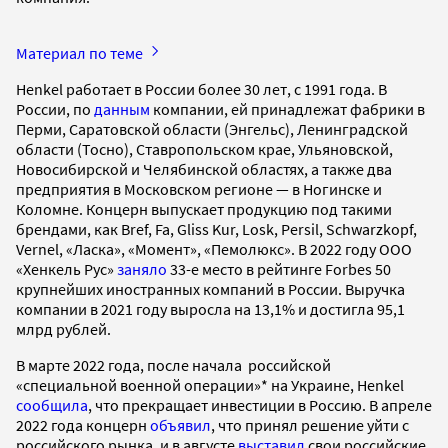
Материал по теме
Henkel работает в России более 30 лет, с 1991 года. В
России, по
данным
компании, ей принадлежат фабрики в
Перми, Саратовской области (Энгельс), Ленинградской
области (Тосно), Ставропольском крае, Ульяновской,
Новосибирской и Челябинской областях, а также два
предприятия в Московском регионе — в Ногинске и
Коломне. Концерн выпускает продукцию под такими
брендами, как Bref, Fa, Gliss Kur, Losk, Persil, Schwarzkopf,
Vernel, «Ласка», «Момент», «Пемолюкс». В 2022 году ООО
«Хенкель Рус»
заняло
33-е место в рейтинге Forbes 50
крупнейших иностранных компаний в России. Выручка
компании в 2021 году выросла на 13,1% и достигла 95,1
млрд рублей.
В марте 2022 года, после начала российской
«специальной военной операции»* на Украине, Henkel
сообщила
, что прекращает инвестиции в Россию. В апреле
2022 года концерн
объявил
, что принял решение уйти с
российского рынка, и в августе
выставил
свои российские