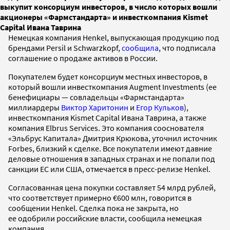
выкупит консорциум инвесторов, в число которых вошли
акционеры «Фармстандарта» и инвесткомпания Kismet
Capital Ивана Таврина
Немецкая компания Henkel, выпускающая продукцию под
брендами Persil и Schwarzkopf,
сообщила
, что подписала
соглашение о продаже активов в России.
Покупателем будет консорциум местных инвесторов, в
который вошли инвесткомпания Augment Investments (ее
бенефициары — совладельцы «Фармстандарта»
миллиардеры
Виктор Харитонин
и
Егор Кульков
),
инвесткомпания Kismet Capital Ивана Таврина, а также
компания Elbrus Services. Это компания сооснователя
«Эльбрус Капитала» Дмитрия Крюкова, уточнил источник
Forbes, близкий к сделке. Все покупатели имеют давние
деловые отношения в западных странах и не попали под
санкции ЕС или США, отмечается в пресс-релизе Henkel.
Согласованная цена покупки составляет 54 млрд рублей,
что соответствует примерно €600 млн, говорится в
сообщении Henkel. Сделка пока не закрыта, но
ее одобрили российские власти, сообщила немецкая
компания.