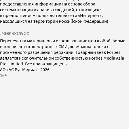
предоставления информации на основе сбора,
систематизации и анализа сведений, относящихся
к предпочтениям пользователей сети «Интернет»,
находящихся на территории Российской Федерации)
СМИ2
SPARROW
INFOX
Перепечатка материалов и использование их в любой форме,
в том числе и в электронных СМИ, возможны только с
письменного разрешения редакции. Товарный знак Forbes
является исключительной собственностью Forbes Media Asia
Pte. Limited. Все права защищены.
AO «АС Рус Медиа»
·
2026
16+