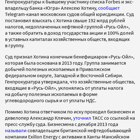
Генпрокуратуры к бывшему участнику списка Forbes и экс-
владельцу банка «Югра» Алексею Хотину,
сообщает
Telegram-канал московских судов общей юрисдикции. Суд
постановил взыскать с Хотина свыше 192 млрд рублей
налогов, недоплаченных нефтяной группой «Русь-Ойл»,
а также обратить в доход государства акции и 100% долей
в уставных капиталах хозяйственных обществ, входящих
в группу.
Суд признал Хотина конечным бенефициаром «Русь-Ойл»,
которая была основана в 2013 году. Группа занимается
добычей полезных ископаемых в Приволжском
федеральном округе, Западной и Восточной Сибири.
Генпрокуратура утверждала, что хозяйственные общества,
входящие в «Русь-Ойл», уклонялись от уплаты налога
на добычу полезных ископаемых в форме
углеводородного сырья и от уплаты НДС.
Помимо Хотина ответчиком по иску проходил бизнесмен и
девелопер Александр Клячин,
уточнил
ТАСС со ссылкой на
пресс-службу суда. Бизнесмена с декабря 2013 года
называли
совладельцем британской нефтедобывающей
компании Exillon Energy с активами в Ханты-Мансийском