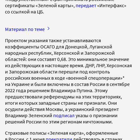
сертификаты «Зеленой карты»,
передает
«Интерфакс»
со ссылкой на ЦБ.
Материал по теме
Проектом указания также устанавливаются
коэффициенты ОСАГО для Донецкой, Луганской
народных республик, Херсонской и Запорожской
областей: они составят 0,68. Это минимальное значение
из действующих в настоящее время. ДНР, ЛНР, Херсонская
и Запорожская области перешли под контроль
российских военных в ходе «военной спецоперации»*
на Украине и были включены в состав России в сентябре
2022 года решением Владимира Путина. Этому
предшествовали референдумы на этих территориях,
итоги которых западные страны не признали. Они
осудили действия Москвы, а украинский президент
Владимир Зеленский
подписал
указы о признании
решений России по этим регионам ничтожными.
Страховые полисы «Зеленая карта», оформленные
в России, с 1 июня
прекратили
действовать в странах