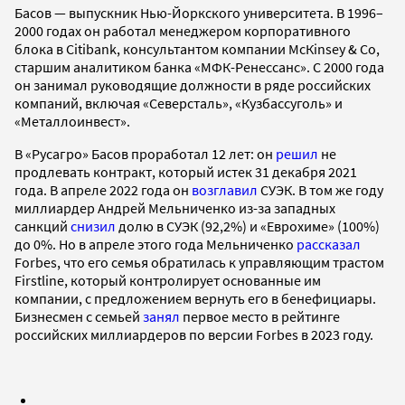
Басов — выпускник Нью-Йоркского университета. В 1996–
2000 годах он работал менеджером корпоративного
блока в Citibank, консультантом компании МсКinsеy & Со,
старшим аналитиком банка «МФК-Ренессанс». С 2000 года
он занимал руководящие должности в ряде российских
компаний, включая «Северсталь», «Кузбассуголь» и
«Металлоинвест».
В «Русагро» Басов проработал 12 лет: он
решил
не
продлевать контракт, который истек 31 декабря 2021
года. В апреле 2022 года он
возглавил
СУЭК. В том же году
миллиардер Андрей Мельниченко из-за западных
санкций
снизил
долю в СУЭК (92,2%) и «Еврохиме» (100%)
до 0%. Но в апреле этого года Мельниченко
рассказал
Forbes, что его семья обратилась к управляющим трастом
Firstline, который контролирует основанные им
компании, с предложением вернуть его в бенефициары.
Бизнесмен с семьей
занял
первое место в рейтинге
российских миллиардеров по версии Forbes в 2023 году.