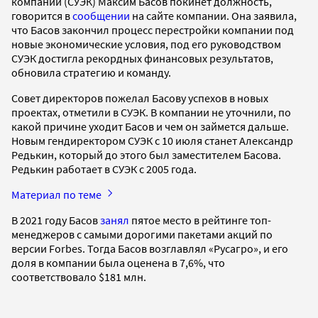
компании (СУЭК) Максим Басов покинет должность,
говорится в
сообщении
на сайте компании. Она заявила,
что Басов закончил процесс перестройки компании под
новые экономические условия, под его руководством
СУЭК достигла рекордных финансовых результатов,
обновила стратегию и команду.
Совет директоров пожелал Басову успехов в новых
проектах, отметили в СУЭК. В компании не уточнили, по
какой причине уходит Басов и чем он займется дальше.
Новым гендиректором СУЭК с 10 июля станет Александр
Редькин, который до этого был заместителем Басова.
Редькин работает в СУЭК с 2005 года.
Материал по теме
В 2021 году Басов
занял
пятое место в рейтинге топ-
менеджеров с самыми дорогими пакетами акций по
версии Forbes. Тогда Басов возглавлял «Русагро», и его
доля в компании была оценена в 7,6%, что
соответствовало $181 млн.