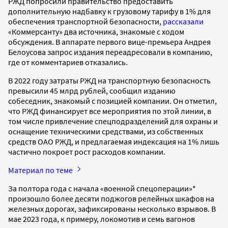
РЖД попросили правительство предоставить
дополнительную надбавку к грузовому тарифу в 1% для
обеспечения транспортной безопасности,
рассказали
«Коммерсанту» два источника, знакомые с ходом
обсуждения. В аппарате первого вице-премьера Андрея
Белоусова запрос издания переадресовали в компанию,
где от комментариев отказались.
В 2022 году затраты РЖД на транспортную безопасность
превысили 45 млрд рублей, сообщил изданию
собеседник, знакомый с позицией компании. Он отметил,
что РЖД финансирует все мероприятия по этой линии, в
том числе привлечение спецподразделений для охраны и
оснащение техническими средствами, из собственных
средств ОАО РЖД, и предлагаемая индексация на 1% лишь
частично покроет рост расходов компании.
Материал по теме
За полтора года с начала «военной спецоперации»*
произошло более десяти поджогов релейных шкафов на
железных дорогах, зафиксированы несколько взрывов. В
мае 2023 года, к примеру, локомотив и семь вагонов