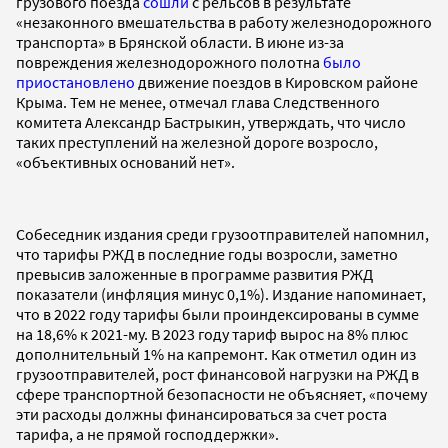
грузового поезда
сошли
с рельсов в результате
«незаконного вмешательства в работу железнодорожного
транспорта» в Брянской области. В июне из-за
повреждения железнодорожного полотна
было
приостановлено
движение поездов в Кировском районе
Крыма. Тем не менее, отмечал глава Следственного
комитета Александр Бастрыкин, утверждать, что число
таких преступлений на железной дороге возросло,
«объективных оснований нет».
Собеседник издания среди грузоотправителей напомнил,
что тарифы РЖД в последние годы возросли, заметно
превысив заложенные в программе развития РЖД
показатели (инфляция минус 0,1%). Издание напоминает,
что в 2022 году тарифы были проиндексированы в сумме
на 18,6% к 2021-му. В 2023 году тариф вырос на 8% плюс
дополнительный 1% на капремонт. Как отметил один из
грузоотправителей, рост финансовой нагрузки на РЖД в
сфере транспортной безопасности не объясняет, «почему
эти расходы должны финансироваться за счет роста
тарифа, а не прямой господдержки».