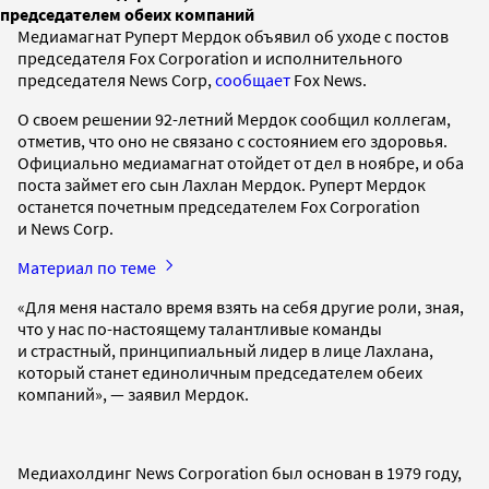
председателем обеих компаний
Медиамагнат Руперт Мердок объявил об уходе с постов
председателя Fox Corporation и исполнительного
председателя News Corp,
сообщает
Fox News.
О своем решении 92-летний Мердок сообщил коллегам,
отметив, что оно не связано с состоянием его здоровья.
Официально медиамагнат отойдет от дел в ноябре, и оба
поста займет его сын Лахлан Мердок. Руперт Мердок
останется почетным председателем Fox Corporation
и News Corp.
Материал по теме
«Для меня настало время взять на себя другие роли, зная,
что у нас по-настоящему талантливые команды
и страстный, принципиальный лидер в лице Лахлана,
который станет единоличным председателем обеих
компаний», — заявил Мердок.
Медиахолдинг News Corporation был основан в 1979 году,