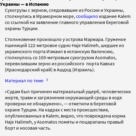
Украины — в Испанию
Сухогрузы с зерном, следовавшие из России и Украины,
столкнулись в Мраморном море,
сообщило
издание Kalem
со ссылкой на заявление главного управления береговой
охраны Турции.
Столкновение произошло у острова Мармара. Груженое
пшеницей 122-метровое судно Haje Halimeh, шедшее из
украинского порта Измаил в испанскую Валенсию,
столкнулось со 169-метровым сухогрузом Asomatos,
перевозившим зерно из российского порта Кавказ
(Краснодарский край) в Ашдод (Израиль).
Материал по теме
«Судам был причинен материальный ущерб, человеческих
жертв, травм и загрязнения окружающей среды в ходе
проверки не обнаружено», — отметили в береговой
охране Турции. На кадрах с места происшествия,
опубликованных в Kalem, видно, что повреждена корма
Haje Halimeh, у Asomatos помяты и поцарапаны правый
борт и носовая часть.