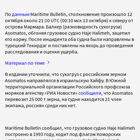
По
данным
Maritime Bulletin, столкновение произошло 12
октября около 21:10 UTC (00:10 мск 13 октября) к северу от
острова Мармара. Балкер (разновидность сухогруза)
Asomatos, обгоняя грузовое судно Haje Halimeh, зацепил
его корму. После инцидента оба судна были направлены в
турецкий Текирдаг и поставлены на якорь до проведения
расследования и оценки ущерба.
Материал по теме
В издании уточнили, что сухогруз с российским зерном
Asomatos направлялся в израильскую Хайфу. В Южной
территориальной организации Российского профсоюза
моряков агенству «РИА Новости»
сообщили
, что Asomatos
перевозит 25 000 т зерна, на судне находится 21 член
экипажа, россиян среди них нет.
Maritime Bulletin сообщил, что грузовое судно Haje Halimeh
построено в 1993 году, ходит под флагом Коморских